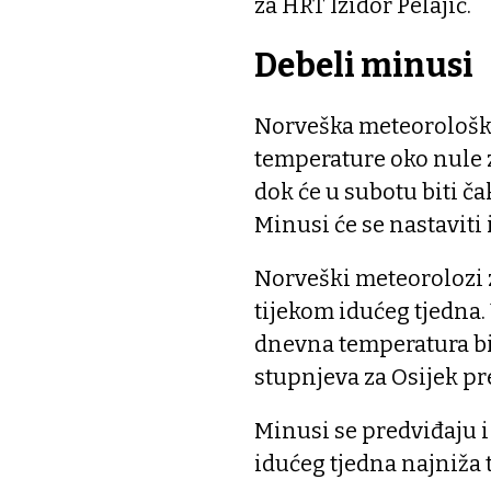
za HRT Izidor Pelajić.
Debeli minusi
Norveška meteorološka
temperature oko nule z
dok će u subotu biti ča
Minusi će se nastaviti 
Norveški meteorolozi 
tijekom idućeg tjedna. U
dnevna temperatura biti
stupnjeva za Osijek pr
Minusi se predviđaju i 
idućeg tjedna najniža 