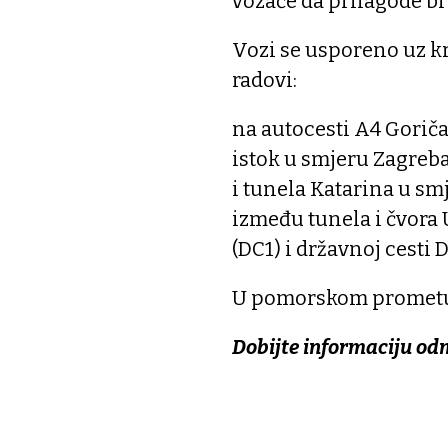
vozače da prilagode br
Vozi se usporeno uz kr
radovi:
na autocesti A4 Gorič
istok u smjeru Zagreba
i tunela Katarina u sm
između tunela i čvora 
(DC1) i državnoj cesti 
U pomorskom prometu
Dobijte informaciju od