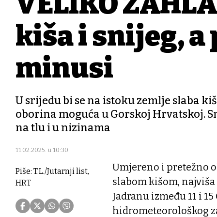
VELIKO ZAHLAĐ
kiša i snijeg, 
minusi
U srijedu bi se na istoku zemlje slaba ki
oborina moguća u Gorskoj Hrvatskoj. Sni
na tlu i u nizinama
11.02.2025. u 10:30
Umjereno i pretežno o
Piše: T.L./Jutarnji list,
slabom kišom, najviša 
HRT
Jadranu između 11 i 15
hidrometeorološkog za