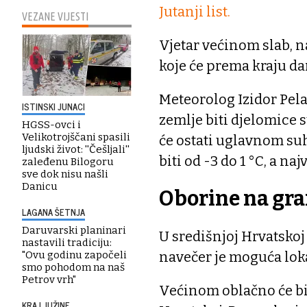
Jutanji list.
VEZANE VIJESTI
Vjetar većinom slab, 
koje će prema kraju dan
Meteorolog Izidor Pela
ISTINSKI JUNACI
zemlje biti djelomice 
HGSS-ovci i
Velikotrojščani spasili
će ostati uglavnom suh
ljudski život: ''Češljali''
biti od -3 do 1 °C, a n
zaleđenu Bilogoru
sve dok nisu našli
Danicu
Oborine na gra
LAGANA ŠETNJA
Daruvarski planinari
U središnjoj Hrvatskoj 
nastavili tradiciju:
navečer je moguća loka
"Ovu godinu započeli
smo pohodom na naš
Petrov vrh"
Većinom oblačno će bi
KRAJ JUŽINE