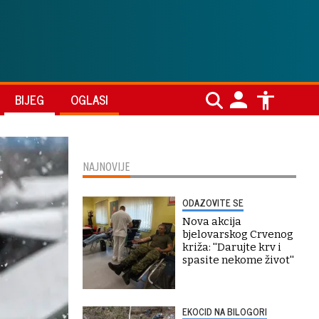
BIJEG
OGLASI
NAJNOVIJE
ODAZOVITE SE
Nova akcija
bjelovarskog Crvenog
križa: ''Darujte krv i
spasite nekome život''
EKOCID NA BILOGORI