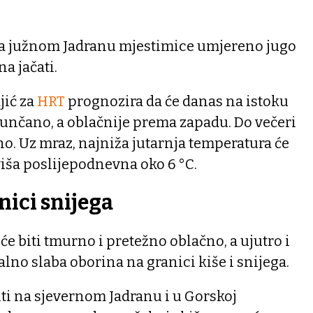
na južnom Jadranu mjestimice umjereno jugo
a jačati.
jić za
HRT
prognozira da će danas na istoku
sunčano, a oblačnije prema zapadu. Do večeri
o. Uz mraz, najniža jutarnja temperatura će
ajviša poslijepodnevna oko 6 °C.
nici snijega
će biti tmurno i pretežno oblačno, a ujutro i
lno slaba oborina na granici kiše i snijega.
ti na sjevernom Jadranu i u Gorskoj