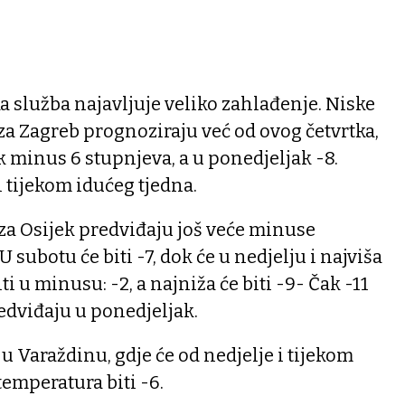
 služba najavljuje veliko zahlađenje. Niske
a Zagreb prognoziraju već od ovog četvrtka,
k minus 6 stupnjeva, a u ponedjeljak -8.
i tijekom idućeg tjedna.
za Osijek predviđaju još veće minuse
 subotu će biti -7, dok će u nedjelju i najviša
 u minusu: -2, a najniža će biti -9- Čak -11
edviđaju u ponedjeljak.
u Varaždinu, gdje će od nedjelje i tijekom
temperatura biti -6.