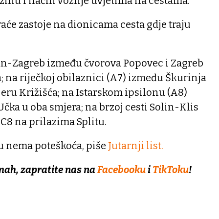
zinu i način vožnje uvjetima na cestama.
aće zastoje na dionicama cesta gdje traju
an-Zagreb između čvorova Popovec i Zagreb
; na riječkoj obilaznici (A7) između Škurinja
jeru Križišća; na Istarskom ipsilonu (A8)
Učka u oba smjera; na brzoj cesti Solin-Klis
DC8 na prilazima Splitu.
 nema poteškoća, piše
Jutarnji list.
mah, zapratite nas na
Facebooku
i
TikToku
!