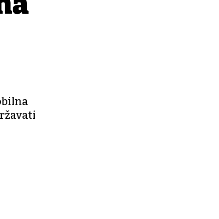
na
obilna
ržavati