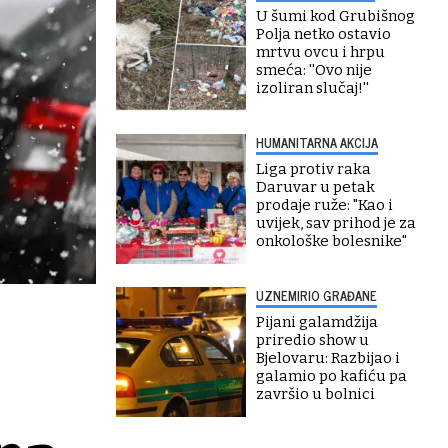
U šumi kod Grubišnog
Polja netko ostavio
mrtvu ovcu i hrpu
smeća: ''Ovo nije
izoliran slučaj!''
HUMANITARNA AKCIJA
Liga protiv raka
Daruvar u petak
prodaje ruže: "Kao i
uvijek, sav prihod je za
onkološke bolesnike"
UZNEMIRIO GRAĐANE
Pijani galamdžija
priredio show u
Bjelovaru: Razbijao i
galamio po kafiću pa
završio u bolnici