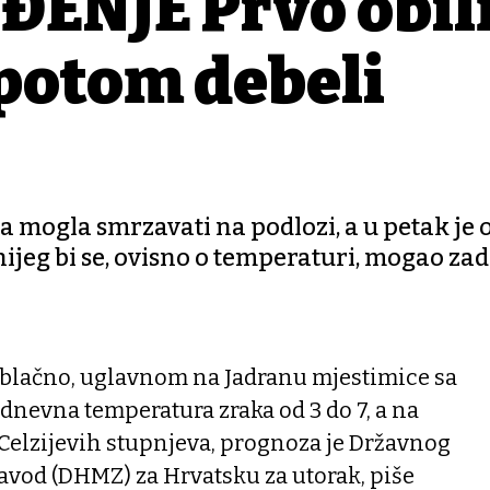
ENJE Prvo obil
a potom debeli
ša mogla smrzavati na podlozi, a u petak je 
jeg bi se, ovisno o temperaturi, mogao zad
blačno, uglavnom na Jadranu mjestimice sa
dnevna temperatura zraka od 3 do 7, a na
 Celzijevih stupnjeva, prognoza je Državnog
vod (DHMZ) za Hrvatsku za utorak, piše