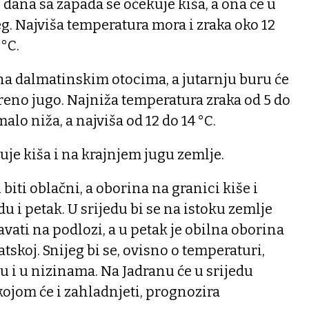
 dana sa zapada se očekuje kiša, a ona će u
jeg. Najviša temperatura mora i zraka oko 12
 °C.
na dalmatinskim otocima, a jutarnju buru će
eno jugo. Najniža temperatura zraka od 5 do
alo niža, a najviša od 12 do 14 °C.
je kiša i na krajnjem jugu zemlje.
biti oblačni, a oborina na granici kiše i
du i petak. U srijedu bi se na istoku zemlje
vati na podlozi, a u petak je obilna oborina
skoj. Snijeg bi se, ovisno o temperaturi,
u i u nizinama. Na Jadranu će u srijedu
kojom će i zahladnjeti, prognozira