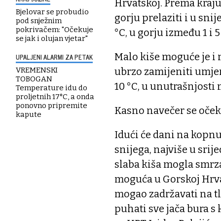
Hrvatskoj. Prema kraju
Bjelovar se probudio
gorju prelaziti i u sni
pod snježnim
pokrivačem: "Očekuje
°C, u gorju između 1 i 5
se jak i olujan vjetar"
Malo kiše moguće je i 
UPALJENI ALARMI ZA PETAK
ubrzo zamijeniti umjer
VREMENSKI
TOBOGAN
10 °C, u unutrašnjosti m
Temperature idu do
proljetnih 17°C, a onda
ponovno pripremite
Kasno navečer se očeku
kapute
Idući će dani na kopnu 
snijega, najviše u srije
slaba kiša mogla smrza
moguća u Gorskoj Hrvat
mogao zadržavati na tl
puhati sve jača bura s 