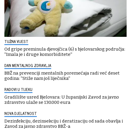
TUŽNA VIJEST
Od gripe preminula djevojčica (6) s bjelovarskog područja:
''Imala je i druge komorbiditete''
DAN MENTALNOG ZDRAVLJA
BBŽ na prevenciji mentalnih poremećaja radi već deset
godina: ''Stiže nam još liječnika''
RADOVI U TIJEKU
Gradilište usred Bjelovara: U županijski Zavod za javno
zdravstvo ulaže se 130.000 eura
NOVA DJELATNOST
Dezinfekciju, dezinsekciju i deratizaciju od sada obavlja i
Zavod za javno zdravstvo BBŽ-a