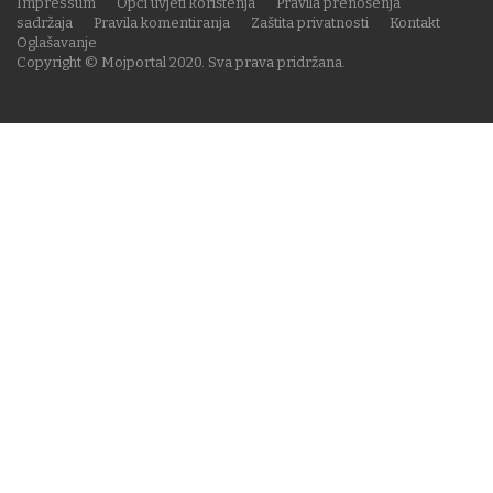
Impressum
Opći uvjeti korištenja
Pravila prenošenja
sadržaja
Pravila komentiranja
Zaštita privatnosti
Kontakt
Oglašavanje
Copyright © Mojportal 2020. Sva prava pridržana.