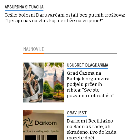
APSURDNA SITUACIJA
Teško bolesni Daruvarčani ostali bez putnih troškova:
''Tjeraju nas na vlak koji ne stiže na vrijeme!''
NAJNOVIJE
USUSRET BLAGDANIMA
Grad Čazma na
Badnjak organizira
podjelu prženih
ribica: ''Sve ste
pozvani i dobrodošli''
OBAVIJEST
Darkom i Reciklažno
na Badnjak rade, ali
skraćeno. Evo do kada
možete doći...