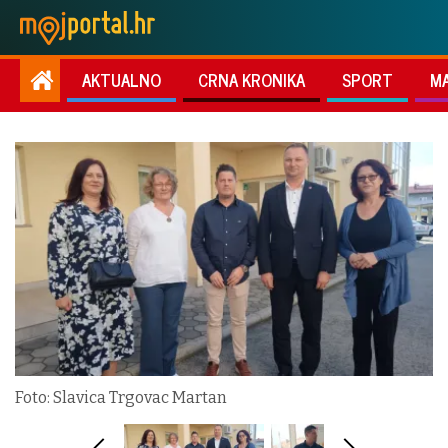
AKTUALNO
CRNA KRONIKA
SPORT
M
Foto: Slavica Trgovac Martan