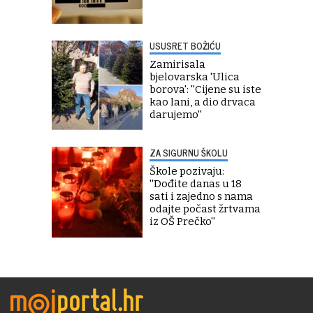
USUSRET BOŽIĆU
Zamirisala
bjelovarska 'Ulica
borova': ''Cijene su iste
kao lani, a dio drvaca
darujemo''
ZA SIGURNU ŠKOLU
Škole pozivaju:
''Dođite danas u 18
sati i zajedno s nama
odajte počast žrtvama
iz OŠ Prečko''