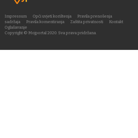
Impressum
Opći uvjeti korištenja
Pravila prenošenja
sadržaja
Pravila komentiranja
Zaštita privatnosti
Kontakt
Oglašavanje
Copyright © Mojportal 2020. Sva prava pridržana.