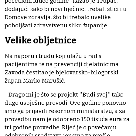
početkom iduće godine -kazao je Trupac,
dodajući kako bi novi liječnici trebali stići i u
Domove zdravlja, što bi trebalo uvelike
poboljšati zdravstvenu sliku županije.
Velike obljetnice
Na naporu i trudu koji ulažu u rad s
pacijentima te na prevenciji djelatnicima
Zavoda čestitao je bjelovarsko-bilogorski
župan Marko Marušić.
- Drago mi je što se projekt ''Budi svoj'' tako
dugo uspješno provodi. Ove godine ponovno
smo ga prijavili resornom ministarstvu, a za
provedbu nam je odobreno 150 tisuća eura za
tri godine provedbe. Riječ je o povećanju
odobrenih sredstava jer smo za prošlo