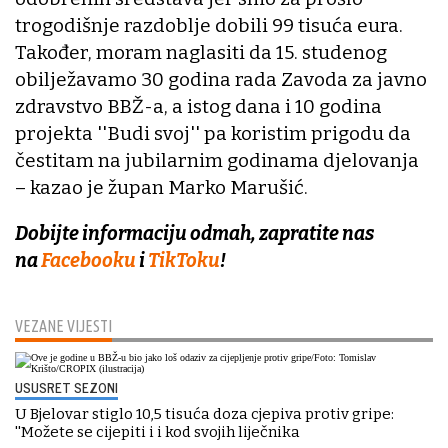
trogodišnje razdoblje dobili 99 tisuća eura.
Također, moram naglasiti da 15. studenog
obilježavamo 30 godina rada Zavoda za javno
zdravstvo BBŽ-a, a istog dana i 10 godina
projekta ''Budi svoj'' pa koristim prigodu da
čestitam na jubilarnim godinama djelovanja
– kazao je župan Marko Marušić.
Dobijte informaciju odmah, zapratite nas
na
Facebooku
i
TikToku
!
VEZANE VIJESTI
USUSRET SEZONI
U Bjelovar stiglo 10,5 tisuća doza cjepiva protiv gripe:
''Možete se cijepiti i i kod svojih liječnika