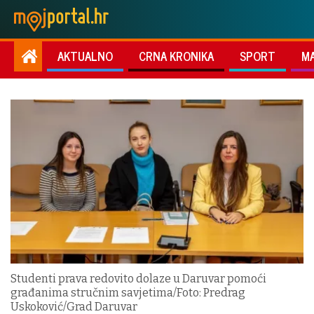
AKTUALNO
CRNA KRONIKA
SPORT
M
Studenti prava redovito dolaze u Daruvar pomoći
građanima stručnim savjetima/Foto: Predrag
Uskoković/Grad Daruvar