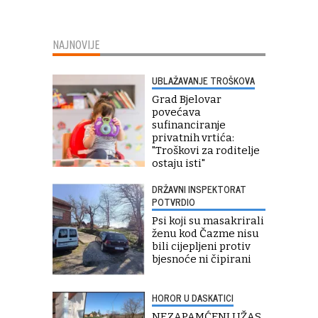
NAJNOVIJE
UBLAŽAVANJE TROŠKOVA
Grad Bjelovar
povećava
sufinanciranje
privatnih vrtića:
"Troškovi za roditelje
ostaju isti"
DRŽAVNI INSPEKTORAT
POTVRDIO
Psi koji su masakrirali
ženu kod Čazme nisu
bili cijepljeni protiv
bjesnoće ni čipirani
HOROR U DASKATICI
NEZAPAMĆENI UŽAS