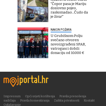
"Čopor pasa je Mariju
doslovno pojeo,
raskomadao...Čudo da
je živa!"
NAKON POŽARA
U Grubišnom Polju
svečano otvoren
novoizgrađeni SPAR,
vatrogasci dobili
donaciju od 10.000 €
Impressum
Opći uvjeti korištenja
Pravila prenošenja
sadržaja
Pravila komentiranja
Zaštita privatnosti
Kontakt
Oglašavanje