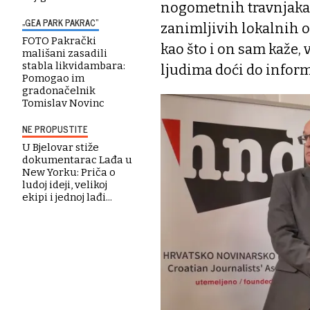
nogometnih travnjaka, 
„GEA PARK PAKRAC“
zanimljivih lokalnih o
FOTO Pakrački
kao što i on sam kaže, 
mališani zasadili
stabla likvidambara:
ljudima doći do inform
Pomogao im
gradonačelnik
Tomislav Novinc
NE PROPUSTITE
U Bjelovar stiže
dokumentarac Lađa u
New Yorku: Priča o
ludoj ideji, velikoj
ekipi i jednoj lađi...