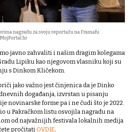
 prima nagradu za svoju reportažu na Framafu
/MojPortal.hr
amo javno zahvaliti i našim dragim kolegama
Gradu Lipiku kao njegovom vlasniku koji su
nju s Dinkom Kličekom.
riči jako važno jest činjenica da je Dinko
odnevnih događanja, izvrstan u pisanju
je novinarske forme pa i ne čudi što je 2022.
vio u Pakračkom listu osvojila nagradu na
nom od najvažnijih festivala lokalnih medija
žete pročitati
OVDJE
.