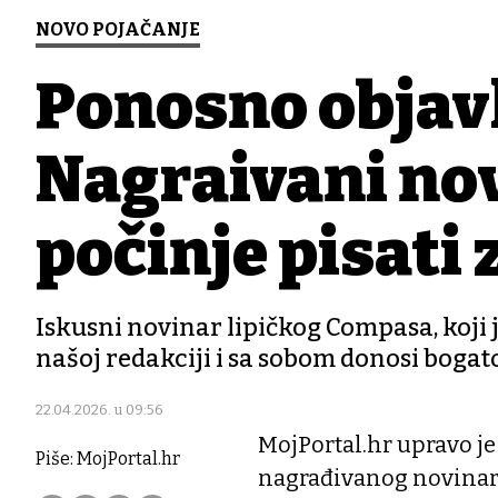
NOVO POJAČANJE
Ponosno objav
Nagrađivani no
počinje pisati 
Iskusni novinar lipičkog Compasa, koji 
našoj redakciji i sa sobom donosi bogat
22.04.2026. u 09:56
MojPortal.hr upravo je
Piše: MojPortal.hr
nagrađivanog novinara