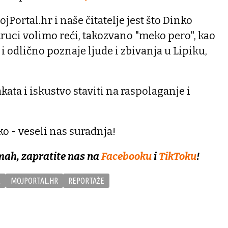
Portal.hr i naše čitatelje jest što Dinko
struci volimo reći, takozvano "meko pero", kao
i odlično poznaje ljude i zbivanja u Lipiku,
ata i iskustvo staviti na raspolaganje i
o - veseli nas suradnja!
mah, zapratite nas na
Facebooku
i
TikToku
!
K
MOJPORTAL.HR
REPORTAŽE