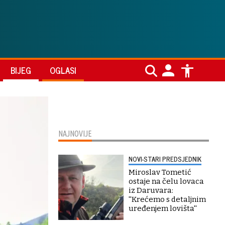
BIJEG
OGLASI
NAJNOVIJE
NOVI-STARI PREDSJEDNIK
Miroslav Tometić
ostaje na čelu lovaca
iz Daruvara:
''Krećemo s detaljnim
uređenjem lovišta''