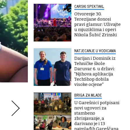
CARSKI SPEKTAKL
Otvorenje 30.
Terezijane donosi
pravi glamur: Uživajte
u mjuziklima i operi
Nikola Šubić Zrinski
NATJECANJE U VODICAMA
Darijan i Dominik iz
Tehničke škole
Daruvar 6. u državi:
"Njihova aplikacija
TechShop dobila
visoke ocjene"
BRIGA ZA MLADE
U Garešnici potpisani
novi ugovori za
stambeno
zbrinjavanje, a
darivano je i 13
najmlađih Gareščana