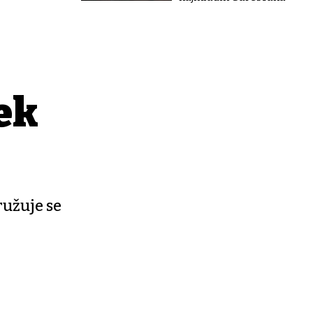
ek
ružuje se