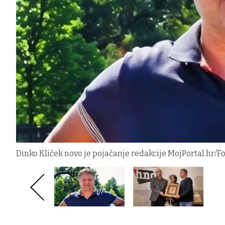
Dinko Kliček novo je pojačanje redakcije MojPortal.hr/Fo