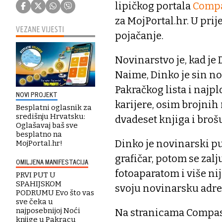
lipičkog portala
Comp
za MojPortal.hr. U pr
VEZANE VIJESTI
pojačanje.
Novinarstvo je, kad je 
Naime, Dinko je sin n
Pakračkog lista i najpl
NOVI PROJEKT
karijere, osim brojnih 
Besplatni oglasnik za
središnju Hrvatsku:
dvadeset knjiga i brošu
Oglašavaj baš sve
besplatno na
Dinko je novinarski pu
MojPortal.hr!
grafičar, potom se zalju
OMILJENA MANIFESTACIJA
fotoaparatom i više nij
PRVI PUT U
SPAHIJSKOM
svoju novinarsku adre
PODRUMU Evo što vas
sve čeka u
najposebnijoj Noći
Na stranicama Compasa 
knjige u Pakracu