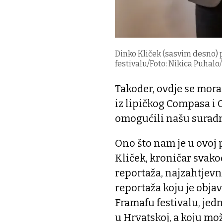
Dinko Kliček (sasvim desno)
festivalu/Foto: Nikica Puhalo
Također, ovdje se mor
iz lipičkog Compasa i 
omogućili našu surad
Ono što nam je u ovoj p
Kliček, kroničar svak
reportaža, najzahtjevni
reportaža koju je obja
Framafu festivalu, jed
u Hrvatskoj, a koju mo