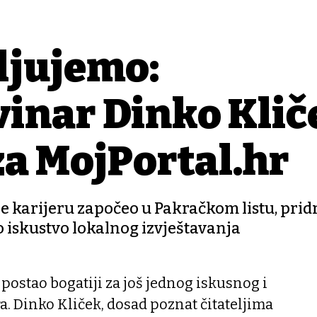
ljujemo:
vinar Dinko Klič
za MojPortal.hr
je karijeru započeo u Pakračkom listu, prid
o iskustvo lokalnog izvještavanja
 postao bogatiji za još jednog iskusnog i
. Dinko Kliček, dosad poznat čitateljima