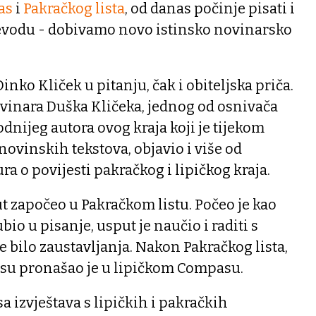
as
i
Pakračkog lista
, od danas počinje pisati i
ijevodu - dobivamo novo istinsko novinarsko
Dinko Kliček u pitanju, čak i obiteljska priča.
ovinara Duška Kličeka, jednog od osnivača
odnijeg autora ovog kraja koji je tijekom
novinskih tekstova, objavio i više od
ra o povijesti pakračkog i lipičkog kraja.
t započeo u Pakračkom listu. Počeo je kao
bio u pisanje, usput je naučio i raditi s
e bilo zaustavljanja. Nakon Pakračkog lista,
su pronašao je u lipičkom Compasu.
izvještava s lipičkih i pakračkih