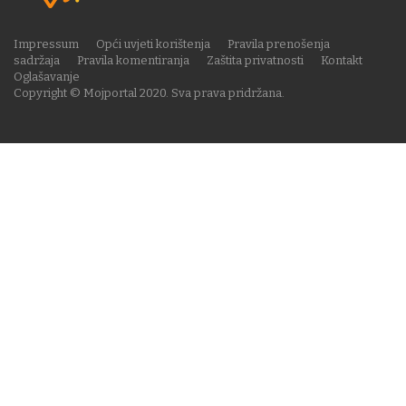
Impressum
Opći uvjeti korištenja
Pravila prenošenja
sadržaja
Pravila komentiranja
Zaštita privatnosti
Kontakt
Oglašavanje
Copyright © Mojportal 2020. Sva prava pridržana.