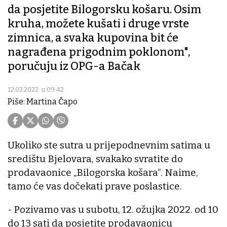
da posjetite Bilogorsku košaru. Osim
kruha, možete kušati i druge vrste
zimnica, a svaka kupovina bit će
nagrađena prigodnim poklonom",
poručuju iz OPG-a Bačak
12.03.2022. u 09:42
Piše: Martina Čapo
Ukoliko ste sutra u prijepodnevnim satima u
središtu Bjelovara, svakako svratite do
prodavaonice „Bilogorska košara“. Naime,
tamo će vas dočekati prave poslastice.
- Pozivamo vas u subotu, 12. ožujka 2022. od 10
do 13 sati da posjetite prodavaonicu