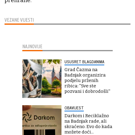
prehrane.
VEZANE VIJESTI
NAJNOVIJE
USUSRET BLAGDANIMA
Grad Čazma na
Badnjak organizira
podjelu prženih
ribica: ''Sve ste
pozvani i dobrodošli''
OBAVIJEST
Darkom i Reciklažno
na Badnjak rade, ali
skraćeno. Evo do kada
možete doći...