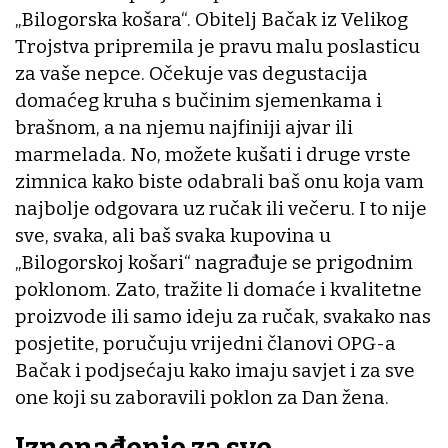
„Bilogorska košara“. Obitelj Bačak iz Velikog
Trojstva pripremila je pravu malu poslasticu
za vaše nepce. Očekuje vas degustacija
domaćeg kruha s bučinim sjemenkama i
brašnom, a na njemu najfiniji ajvar ili
marmelada. No, možete kušati i druge vrste
zimnica kako biste odabrali baš onu koja vam
najbolje odgovara uz ručak ili večeru. I to nije
sve, svaka, ali baš svaka kupovina u
„Bilogorskoj košari“ nagrađuje se prigodnim
poklonom. Zato, tražite li domaće i kvalitetne
proizvode ili samo ideju za ručak, svakako nas
posjetite, poručuju vrijedni članovi OPG-a
Bačak i podjsećaju kako imaju savjet i za sve
one koji su zaboravili poklon za Dan žena.