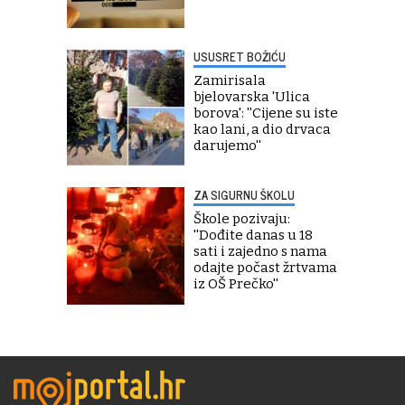
USUSRET BOŽIĆU
Zamirisala
bjelovarska 'Ulica
borova': ''Cijene su iste
kao lani, a dio drvaca
darujemo''
ZA SIGURNU ŠKOLU
Škole pozivaju:
''Dođite danas u 18
sati i zajedno s nama
odajte počast žrtvama
iz OŠ Prečko''