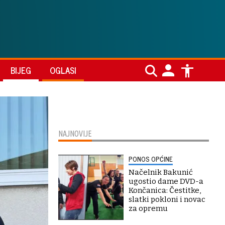
BIJEG
OGLASI
NAJNOVIJE
PONOS OPĆINE
Načelnik Bakunić
ugostio dame DVD-a
Končanica: Čestitke,
slatki pokloni i novac
za opremu