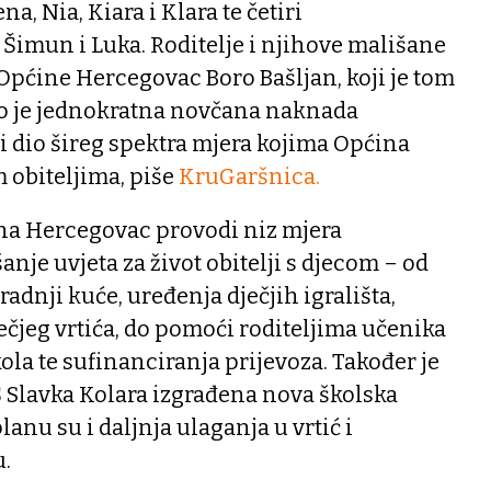
ena, Nia, Kiara i Klara te četiri
, Šimun i Luka. Roditelje i njihove mališane
Općine Hercegovac Boro Bašljan, koji je tom
o je jednokratna novčana naknada
i dio šireg spektra mjera kojima Općina
 obiteljima, piše
KruGaršnica.
ina Hercegovac provodi niz mjera
nje uvjeta za život obitelji s djecom – od
radnji kuće, uređenja dječjih igrališta,
ečjeg vrtića, do pomoći roditeljima učenika
ola te sufinanciranja prijevoza. Također je
Š Slavka Kolara izgrađena nova školska
lanu su i daljnja ulaganja u vrtić i
u.