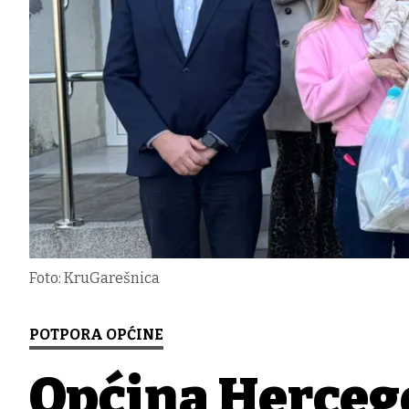
Foto: KruGarešnica
POTPORA OPĆINE
Općina Hercego