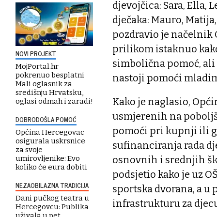
djevojčica: Sara, Ella, L
dječaka: Mauro, Matija
pozdravio je načelnik 
prilikom istaknuo kak
NOVI PROJEKT
simbolična pomoć, ali 
MojPortal.hr
pokrenuo besplatni
nastoji pomoći mladim
Mali oglasnik za
središnju Hrvatsku,
Kako je naglasio, Opć
oglasi odmah i zaradi!
usmjerenih na poboljša
DOBRODOŠLA POMOĆ
pomoći pri kupnji ili g
Općina Hercegovac
osigurala uskrsnice
sufinanciranja rada dj
za svoje
umirovljenike: Evo
osnovnih i srednjih šk
koliko će eura dobiti
podsjetio kako je uz O
NEZAOBILAZNA TRADICIJA
sportska dvorana, a u p
Dani pučkog teatra u
infrastrukturu za djec
Hercegovcu: Publika
uživala u pet