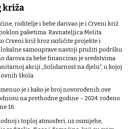
 križa
e, roditelje i bebe darivao je i Crveni križ
oklon paketima. Ravnateljica Melita
o Crveni križ kroz različite projekte i
 lokalne samouprave nastoji pružiti podršku
io darova za bebe financiran je sredstvima
tarnoj akciji „Solidarnost na djelu“, u kojoj
novnih škola.
menuo je i kako je broj novorođenih ove
odnosu na prethodne godine – 2024. rođeno
ine 16.
odnoj i toploj atmosferi, uz osmijehe,