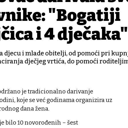
vnike: "Bogatiji
čica i 4 dječaka"
jecu i mlade obitelji, od pomoći pri kupnji
nciranja dječjeg vrtića, do pomoći roditelji
držano je tradicionalno darivanje
odini, koje se već godinama organizira uz
rodnog dana žena.
e bilo 10 novorođenih – šest