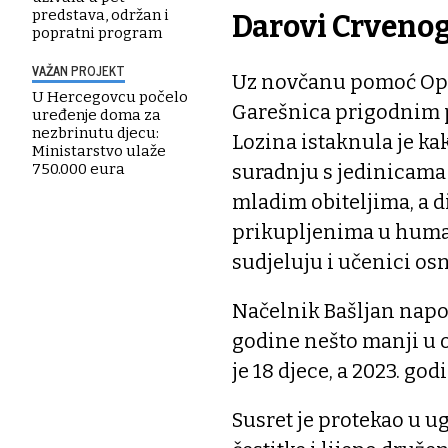
predstava, održan i
Darovi Crvenog
popratni program
VAŽAN PROJEKT
Uz novčanu pomoć Općin
U Hercegovcu počelo
Garešnica prigodnim p
uređenje doma za
nezbrinutu djecu:
Lozina istaknula je kak
Ministarstvo ulaže
suradnju s jedinicama
750.000 eura
mladim obiteljima, a d
prikupljenima u humani
sudjeluju i učenici os
Načelnik Bašljan napo
godine nešto manji u 
je 18 djece, a 2023. god
Susret je protekao u ug