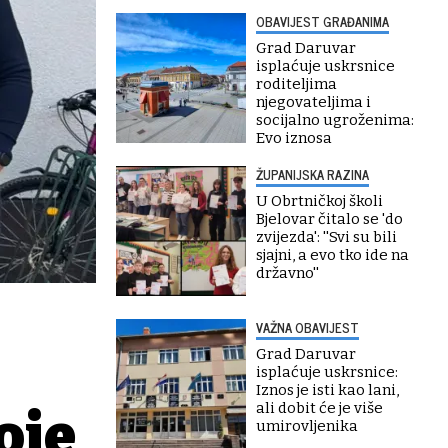
OBAVIJEST GRAĐANIMA
Grad Daruvar
isplaćuje uskrsnice
roditeljima
njegovateljima i
socijalno ugroženima:
Evo iznosa
ŽUPANIJSKA RAZINA
U Obrtničkoj školi
Bjelovar čitalo se 'do
zvijezda': ''Svi su bili
sjajni, a evo tko ide na
državno''
VAŽNA OBAVIJEST
Grad Daruvar
isplaćuje uskrsnice:
Iznos je isti kao lani,
ali dobit će je više
oje
umirovljenika