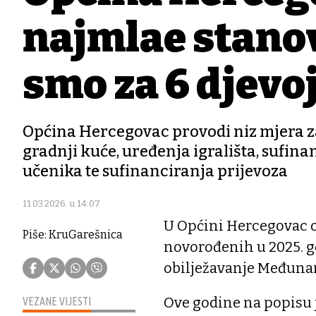
najmlađe stano
smo za 6 djevoj
Općina Hercegovac provodi niz mjera za d
gradnji kuće, uređenja igrališta, sufina
učenika te sufinanciranja prijevoza
11.03.2026. u 14:07
U Općini Hercegovac o
Piše: KruGarešnica
novorođenih u 2025. g
obilježavanje Međuna
Ove godine na popisu j
VEZANE VIJESTI