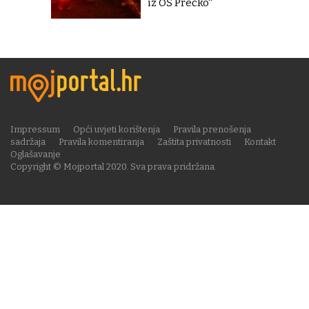
iz OŠ Prečko''
Impressum
Opći uvjeti korištenja
Pravila prenošenja
sadržaja
Pravila komentiranja
Zaštita privatnosti
Kontakt
Oglašavanje
Copyright © Mojportal 2020. Sva prava pridržana.