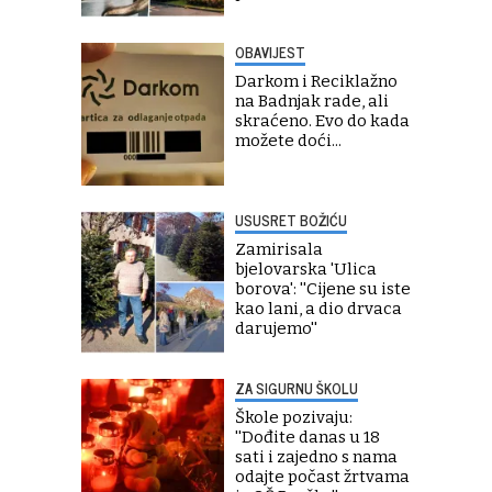
OBAVIJEST
Darkom i Reciklažno
na Badnjak rade, ali
skraćeno. Evo do kada
možete doći...
USUSRET BOŽIĆU
Zamirisala
bjelovarska 'Ulica
borova': ''Cijene su iste
kao lani, a dio drvaca
darujemo''
ZA SIGURNU ŠKOLU
Škole pozivaju:
''Dođite danas u 18
sati i zajedno s nama
odajte počast žrtvama