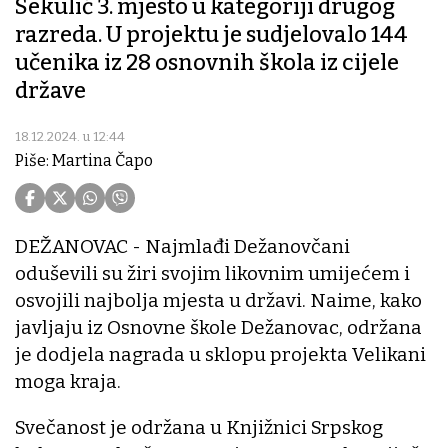
Sekulić 3. mjesto u kategoriji drugog
razreda. U projektu je sudjelovalo 144
učenika iz 28 osnovnih škola iz cijele
države
18.12.2024. u 12:44
Piše: Martina Čapo
DEŽANOVAC - Najmlađi Dežanovčani
oduševili su žiri svojim likovnim umijećem i
osvojili najbolja mjesta u državi. Naime, kako
javljaju iz Osnovne škole Dežanovac, održana
je dodjela nagrada u sklopu projekta Velikani
moga kraja.
Svečanost je održana u Knjižnici Srpskog