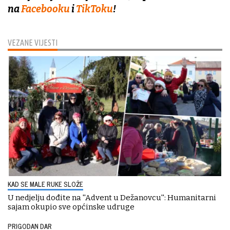
na
Facebooku
i
TikToku
!
VEZANE VIJESTI
KAD SE MALE RUKE SLOŽE
U nedjelju dođite na ''Advent u Dežanovcu'': Humanitarni
sajam okupio sve općinske udruge
PRIGODAN DAR