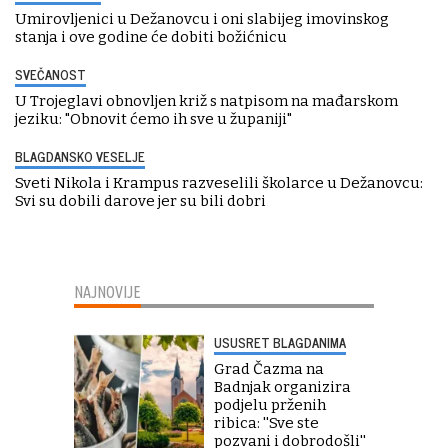
Umirovljenici u Dežanovcu i oni slabijeg imovinskog
stanja i ove godine će dobiti božićnicu
SVEČANOST
U Trojeglavi obnovljen križ s natpisom na mađarskom
jeziku: "Obnovit ćemo ih sve u županiji"
BLAGDANSKO VESELJE
Sveti Nikola i Krampus razveselili školarce u Dežanovcu:
Svi su dobili darove jer su bili dobri
NAJNOVIJE
USUSRET BLAGDANIMA
Grad Čazma na
Badnjak organizira
podjelu prženih
ribica: ''Sve ste
pozvani i dobrodošli''