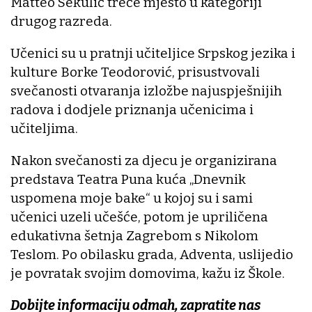
Matteo Sekulić treće mjesto u kategoriji
drugog razreda.
Učenici su u pratnji učiteljice Srpskog jezika i
kulture Borke Teodorović, prisustvovali
svečanosti otvaranja izložbe najuspješnijih
radova i dodjele priznanja učenicima i
učiteljima.
Nakon svečanosti za djecu je organizirana
predstava Teatra Puna kuća „Dnevnik
uspomena moje bake“ u kojoj su i sami
učenici uzeli učešće, potom je upriličena
edukativna šetnja Zagrebom s Nikolom
Teslom. Po obilasku grada, Adventa, uslijedio
je povratak svojim domovima, kažu iz Škole.
Dobijte informaciju odmah, zapratite nas