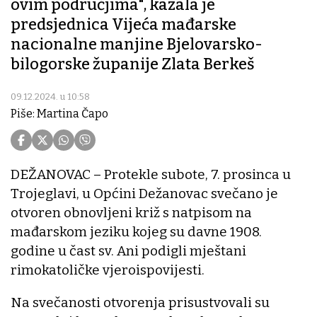
ovim područjima", kazala je
predsjednica Vijeća mađarske
nacionalne manjine Bjelovarsko-
bilogorske županije Zlata Berkeš
09.12.2024. u 10:58
Piše: Martina Čapo
DEŽANOVAC – Protekle subote, 7. prosinca u
Trojeglavi, u Općini Dežanovac svečano je
otvoren obnovljeni križ s natpisom na
mađarskom jeziku kojeg su davne 1908.
godine u čast sv. Ani podigli mještani
rimokatoličke vjeroispovijesti.
Na svečanosti otvorenja prisustvovali su