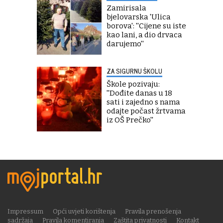
Zamirisala
bjelovarska 'Ulica
borova': ''Cijene su iste
kao lani, a dio drvaca
darujemo''
ZA SIGURNU ŠKOLU
Škole pozivaju:
''Dođite danas u 18
sati i zajedno s nama
odajte počast žrtvama
iz OŠ Prečko''
Impressum
Opći uvjeti korištenja
Pravila prenošenja
sadržaja
Pravila komentiranja
Zaštita privatnosti
Kontakt