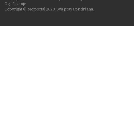
Oglašavanje
Copyright © Mojportal 2020. Sva prava pridržana.