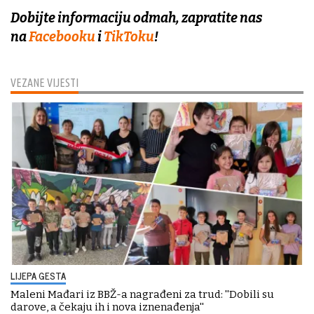
Dobijte informaciju odmah, zapratite nas
na
Facebooku
i
TikToku
!
VEZANE VIJESTI
LIJEPA GESTA
Maleni Mađari iz BBŽ-a nagrađeni za trud: ''Dobili su
darove, a čekaju ih i nova iznenađenja''