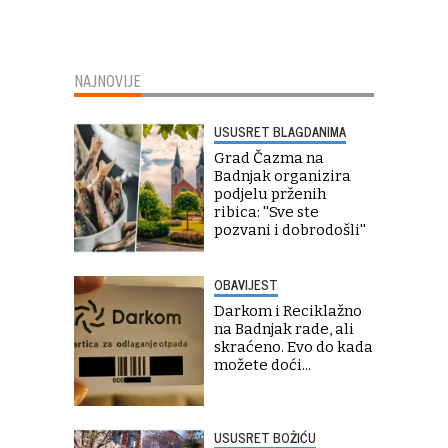
NAJNOVIJE
USUSRET BLAGDANIMA
Grad Čazma na
Badnjak organizira
podjelu prženih
ribica: ''Sve ste
pozvani i dobrodošli''
OBAVIJEST
Darkom i Reciklažno
na Badnjak rade, ali
skraćeno. Evo do kada
možete doći...
USUSRET BOŽIĆU