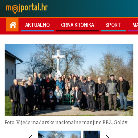
AKTUALNO
CRNA KRONIKA
SPORT
M
Foto: Vijeće mađarske nacionalne manjine BBŽ, Goldy