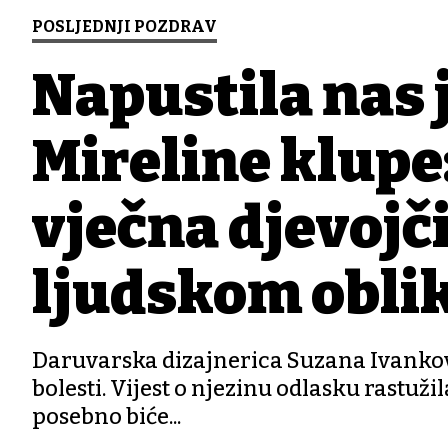
POSLJEDNJI POZDRAV
Napustila nas 
Mireline klupe:
vječna djevojči
ljudskom obli
Daruvarska dizajnerica Suzana Ivankovi
bolesti. Vijest o njezinu odlasku rastužila 
posebno biće...