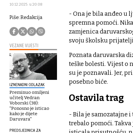
10.12.2025. u 20:08
- Ona je bila anđeo u 
Piše: Redakcija
spremna pomoći. Nikad 
zamjenica daruvarsko
svoju školsku prijatel
VEZANE VIJESTI
Poznata daruvarska di
teške bolesti. Vijest o 
su je poznavali. Jer, p
posebno biće.
IZNENADNI ODLAZAK
Preminuo omiljeni
Ostavila trag
učitelj Vedran
Voborski (38):
''Ponosno je isticao
- Bila je samozatajne i
kako je dijete
Daruvara''
trebalo pomoći. Takva j
PREDSJEDNICA ZA
isticala prisutnošću, n