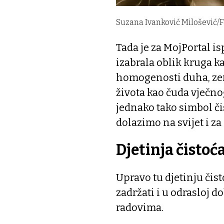
Suzana Ivanković Milošević/F
Tada je za MojPortal is
izabrala oblik kruga ka
homogenosti duha, zeml
života kao čuda vječnog
jednako tako simbol či
dolazimo na svijet i 
Djetinja čistoć
Upravo tu djetinju čis
zadržati i u odrasloj d
radovima.