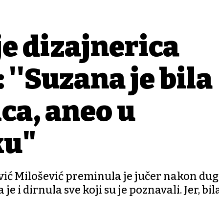
je dizajnerica
 ''Suzana je bila
ca, anđeo u
ku"
ć Milošević preminula je jučer nakon duge
je i dirnula sve koji su je poznavali. Jer, bila