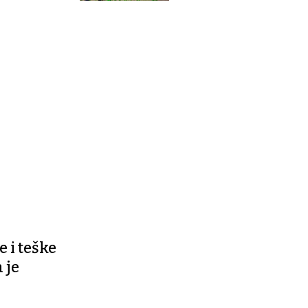
 i teške
 je