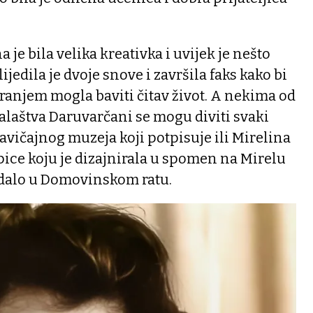
 je bila velika kreativka i uvijek je nešto
Slijedila je dvoje snove i završila faks kako bi
iranjem mogla baviti čitav život. A nekima od
ralaštva Daruvarčani se mogu diviti svaki
Zavičajnog muzeja koji potpisuje ili Mirelina
pice koju je dizajnirala u spomen na Mirelu
radalo u Domovinskom ratu.