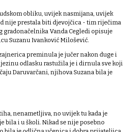
ljudskom obliku, uvijek nasmijana, uvijek
nije prestala biti djevojčica - tim riječima
g gradonačelnika Vanda Cegledi opisuje
jicu Suzanu Ivanković Milošević.
zajnerica preminula je jučer nakon duge i
njezinu odlasku rastužila je i dirnula sve koji
ričaju Daruvarčani, njihova Suzana bila je
 tiha, nenametljiva, no uvijek tu kada je
e bila i u školi. Nikad se nije posebno
o bila je odlična učenica i dobra prijateljica