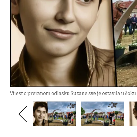
Vijest o preranom odlasku Suzane sve je ostavila u šoku 