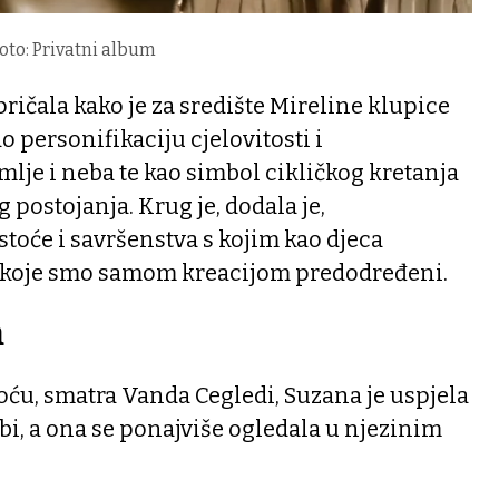
oto: Privatni album
pričala kako je za središte Mireline klupice
o personifikaciju cjelovitosti i
je i neba te kao simbol cikličkog kretanja
 postojanja. Krug je, dodala je,
stoće i savršenstva s kojim kao djeca
za koje smo samom kreacijom predodređeni.
a
toću, smatra Vanda Cegledi, Suzana je uspjela
obi, a ona se ponajviše ogledala u njezinim