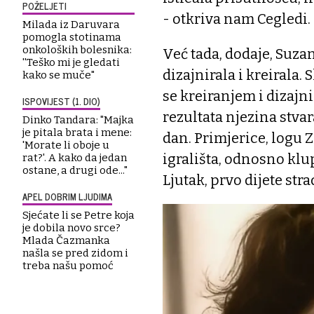
POŽELJETI
- otkriva nam Cegledi.
Milada iz Daruvara
pomogla stotinama
onkoloških bolesnika:
Već tada, dodaje, Suzana
''Teško mi je gledati
dizajnirala i kreirala. 
kako se muče"
se kreiranjem i dizajn
ISPOVIJEST (1. DIO)
rezultata njezina stva
Dinko Tandara: "Majka
je pitala brata i mene:
dan. Primjerice, logu 
'Morate li oboje u
igrališta, odnosno klu
rat?'. A kako da jedan
ostane, a drugi ode..."
Ljutak, prvo dijete st
APEL DOBRIM LJUDIMA
Sjećate li se Petre koja
je dobila novo srce?
Mlada Čazmanka
našla se pred zidom i
treba našu pomoć