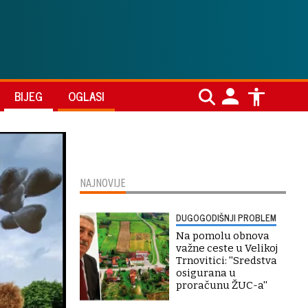
BIJEG
OGLASI
NAJNOVIJE
DUGOGODIŠNJI PROBLEM
Na pomolu obnova
važne ceste u Velikoj
Trnovitici: ''Sredstva
osigurana u
proračunu ŽUC-a''