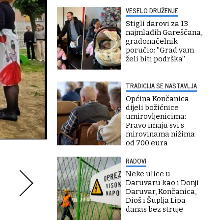
VESELO DRUŽENJE
Stigli darovi za 13
najmlađih Gareščana,
gradonačelnik
poručio: ''Grad vam
želi biti podrška''
TRADICIJA SE NASTAVLJA
Općina Končanica
dijeli božićnice
umirovljenicima:
Pravo imaju svi s
mirovinama nižima
od 700 eura
RADOVI
Neke ulice u
Daruvaru kao i Donji
Daruvar, Končanica,
Dioš i Šuplja Lipa
danas bez struje