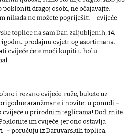
o pokloniti dragoj osobi, ne očajavajte.
im nikada ne možete pogriješiti – cvijeće!
ke toplice na sam Dan zaljubljenih, 14.
 prigodnu prodajnu cvjetnog asortimana.
ati cvijeće ćete moći kupiti u holu
mal.
bno i rezano cvijeće, ruže, bukete uz
prigodne aranžmane i novitet u ponudi –
 cvijeće u prirodnim teglicama! Dodirnite
Poklonite im cvijeće, jer ono ostavlja
i! – poručuju iz Daruvarskih toplica.