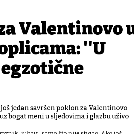
 za Valentinovo 
plicama: ''U
i egzotične
 još jedan savršen poklon za Valentinovo –
uz bogat meni u sljedovima i glazbu uživo
aznik ljubavi, samo što nije stigao. Ako još