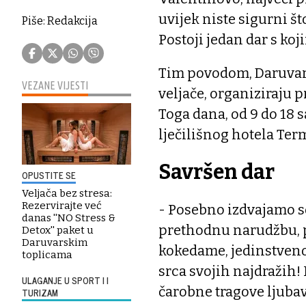
uvijek niste sigurni št
Piše: Redakcija
Postoji jedan dar s koj
Tim povodom, Daruvars
VEZANE VIJESTI
veljače, organiziraju
Toga dana, od 9 do 18 s
lječilišnog hotela Ter
Savršen dar
OPUSTITE SE
Veljača bez stresa:
Rezervirajte već
- Posebno izdvajamo so
danas ''NO Stress &
prethodnu narudžbu, 
Detox'' paket u
Daruvarskim
kokedame, jedinstveno
toplicama
srca svojih najdražih! 
ULAGANJE U SPORT I I
čarobne tragove ljubav
TURIZAM