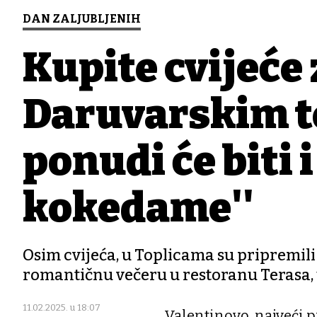
DAN ZALJUBLJENIH
Kupite cvijeće
Daruvarskim to
ponudi će biti 
kokedame''
Osim cvijeća, u Toplicama su pripremili
romantičnu večeru u restoranu Terasa, 
11.02.2025. u 18:07
Valentinovo, najveći pr