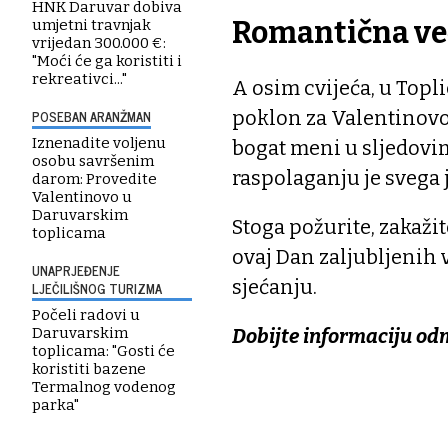
HNK Daruvar dobiva
Romantična ve
umjetni travnjak
vrijedan 300.000 €:
"Moći će ga koristiti i
rekreativci..."
A osim cvijeća, u Topl
POSEBAN ARANŽMAN
poklon za Valentinovo
Iznenadite voljenu
bogat meni u sljedovi
osobu savršenim
raspolaganju je svega j
darom: Provedite
Valentinovo u
Daruvarskim
Stoga požurite, zakažit
toplicama
ovaj Dan zaljubljenih
UNAPRJEĐENJE
sjećanju.
LJEČILIŠNOG TURIZMA
Počeli radovi u
Daruvarskim
Dobijte informaciju od
toplicama: "Gosti će
koristiti bazene
Termalnog vodenog
parka"