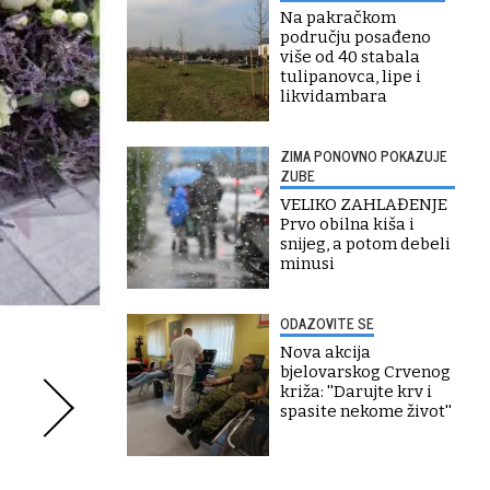
Na pakračkom
području posađeno
više od 40 stabala
tulipanovca, lipe i
likvidambara
ZIMA PONOVNO POKAZUJE
ZUBE
VELIKO ZAHLAĐENJE
Prvo obilna kiša i
snijeg, a potom debeli
minusi
ODAZOVITE SE
Nova akcija
bjelovarskog Crvenog
križa: ''Darujte krv i
spasite nekome život''