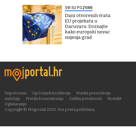
SVI SU POZVANI
Dani otvorenih vrata
EU projekata u
Daruvaru: Doznajte
kako europski novac
mijenja grad
Impressum
Opći uvjeti korištenja
Pravila prenošenja
sadržaja
Pravila komentiranja
Zaštita privatnosti
Kontakt
Oglašavanje
Copyright © Mojportal 2020. Sva prava pridržana.