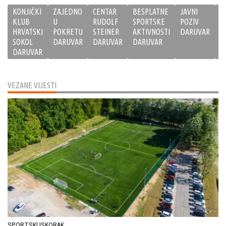
KONJIČKI
ZAJEDNO
CENTAR
BESPLATNE
JAVNI
T
KLUB
U
RUDOLF
SPORTSKE
POZIV
J
HRVATSKI
POKRETU
STEINER
AKTIVNOSTI
DARUVAR
D
SOKOL
DARUVAR
DARUVAR
DARUVAR
DARUVAR
VEZANE VIJESTI
SPORTSKI ISKORAK