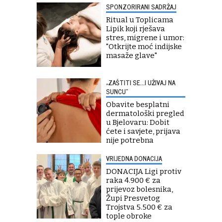
SPONZORIRANI SADRŽAJ
Ritual u Toplicama
Lipik koji rješava
stres, migrene i umor:
"Otkrijte moć indijske
masaže glave"
„ZAŠTITI SE...I UŽIVAJ NA
SUNCU“
Obavite besplatni
dermatološki pregled
u Bjelovaru: Dobit
ćete i savjete, prijava
nije potrebna
VRIJEDNA DONACIJA
DONACIJA Ligi protiv
raka 4.900 € za
prijevoz bolesnika,
Župi Presvetog
Trojstva 5.500 € za
tople obroke