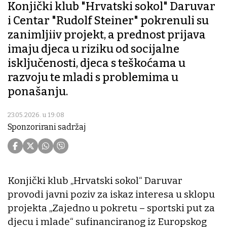
Konjički klub "Hrvatski sokol" Daruvar
i Centar "Rudolf Steiner" pokrenuli su
zanimljiiv projekt, a prednost prijava
imaju djeca u riziku od socijalne
isključenosti, djeca s teškoćama u
razvoju te mladi s problemima u
ponašanju.
23.05.2026. u 19:08
Sponzorirani sadržaj
Konjički klub „Hrvatski sokol“ Daruvar
provodi javni poziv za iskaz interesa u sklopu
projekta „Zajedno u pokretu – sportski put za
djecu i mlade“ sufinanciranog iz Europskog