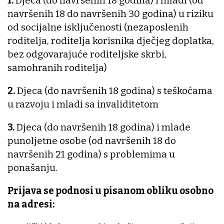
1.
Djeca (do navršenih 18 godina) i mladi (od
navršenih 18 do navršenih 30 godina) u riziku
od socijalne isključenosti (nezaposlenih
roditelja, roditelja korisnika dječjeg doplatka,
bez odgovarajuće roditeljske skrbi,
samohranih roditelja)
2.
Djeca (do navršenih 18 godina) s teškoćama
u razvoju i mladi sa invaliditetom
3.
Djeca (do navršenih 18 godina) i mlade
punoljetne osobe (od navršenih 18 do
navršenih 21 godina) s problemima u
ponašanju.
Prijava se podnosi u pisanom obliku osobno
na adresi: