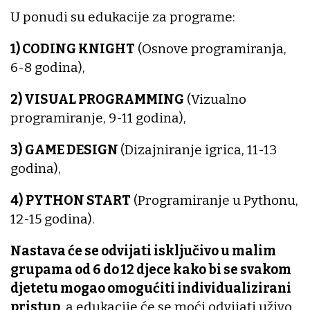
U ponudi su edukacije za programe:
1) CODING KNIGHT
(Osnove programiranja,
6-8 godina),
2) VISUAL PROGRAMMING
(Vizualno
programiranje, 9-11 godina),
3)
GAME DESIGN
(Dizajniranje igrica, 11-13
godina),
4)
PYTHON START
(Programiranje u Pythonu,
12-15 godina).
Nastava će se odvijati isključivo u malim
grupama od 6 do 12 djece kako bi se svakom
djetetu mogao omogućiti individualizirani
pristup
, a edukacije će se moći odvijati uživo