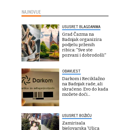
NAJNOVIJE
USUSRET BLAGDANIMA
Grad Čazma na
Badnjak organizira
podjelu prženih
ribica: ''Sve ste
pozvani i dobrodošli''
OBAVIJEST
Darkom i Reciklažno
na Badnjak rade, ali
skraćeno. Evo do kada
možete doći...
USUSRET BOŽIĆU
Zamirisala
bjelovarska 'Ulica