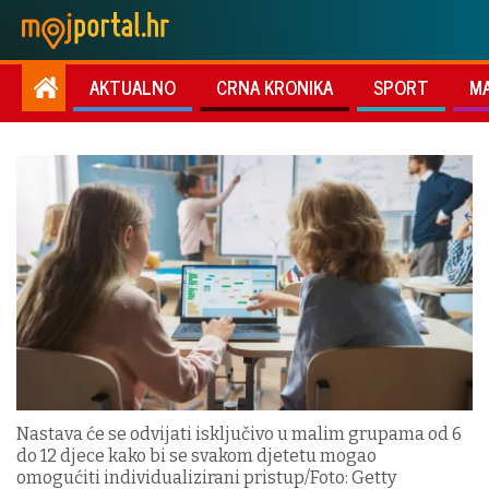
AKTUALNO
CRNA KRONIKA
SPORT
M
Nastava će se odvijati isključivo u malim grupama od 6
do 12 djece kako bi se svakom djetetu mogao
omogućiti individualizirani pristup/Foto: Getty