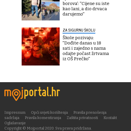
borova': ''Cijene su iste
kao lani, a dio drvaca
darujemo''
ZA SIGURNU ŠKOLU
Škole pozivaju:
''Dođite danas u 18
sati i zajedno s nama
odajte počast žrtvama
iz OŠ Prečko''
Impressum
Opći uvjeti korištenja
Pravila prenošenja
sadržaja
Pravila komentiranja
Zaštita privatnosti
Kontakt
Oglašavanje
Copyright © Mojportal 2020. Sva prava pridržana.