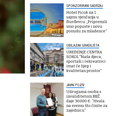
SPONZORIRANI SADRŽAJ
Hotel Picok na 1.
sajmu vjenčanja u
Đurđevcu: „Pripremili
smo popuste i novu
ponudu za mladence“
OBILAZAK GRADILIŠTA
UREĐENJE CENTRA
SOKOL "Naša djeca,
sportaši i rekreativci
imat će lijep i
kvalitetan prostor"
JAVNI POZIV
Udrugama osoba s
invaliditetom BBŽ
daje 30.000 €: ''Hvala
na svemu što činite za
zajednicu''