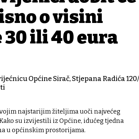
isno o visini
 30 ili 40 eura
ijećnicu Općine Sirač, Stjepana Radića 120/I,
ti
ojim najstarijim žiteljima uoči najvećeg
ako su izvijestili iz Općine, idućeg tjedna
dna u općinskim prostorijama.