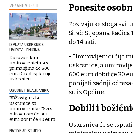
Ponesite osob
VEZANE VIJESTI
Pozivaju se stoga svi 
Sirač, Stjepana Radića 12
do 14 sati.
ISPLATA USKRSNICE
UMIROVLJENICIMA
- Umirovljenici čija m
Daruvarskim
umirovljenicima s
uskrsnice, a umirovlje
primanjima do 600
600 eura dobit će 30 
eura Grad isplaćuje
uskrsnicu
ponijeti zadnji odreza
USUSRET BLAGDANIMA
su iz Općine.
BBŽ osigurala
uskrsnice za
Dobili i božićn
umirovljenike: ''Svi s
mirovinom do 300
eura dobit će 40 eura''
Uskrsnica će se isplat
NATIVE AD STUDIO