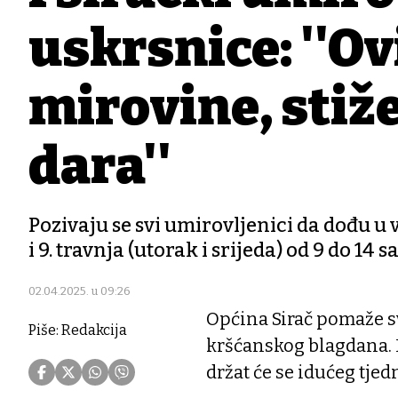
uskrsnice: ''Ov
mirovine, stiže
dara''
Pozivaju se svi umirovljenici da dođu u v
i 9. travnja (utorak i srijeda) od 9 do 14 sa
02.04.2025. u 09:26
Općina Sirač pomaže sv
Piše: Redakcija
kršćanskog blagdana. K
držat će se idućeg tje