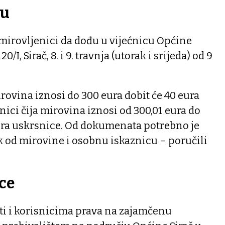
nu
umirovljenici da dođu u vijećnicu Općine
0/I, Sirač, 8. i 9. travnja (utorak i srijeda) od 9
irovina iznosi do 300 eura dobit će 40 eura
nici čija mirovina iznosi od 300,01 eura do
eura uskrsnice. Od dokumenata potrebno je
k od mirovine i osobnu iskaznicu – poručili
ice
iti i korisnicima prava na zajamčenu