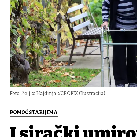
Foto: Željko Hajdinjak/CROPIX (Ilustracija)
POMOĆ STARIJIMA
I sirački umiro