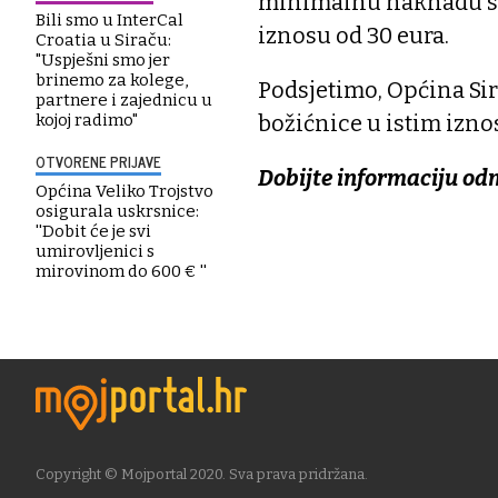
minimalnu naknadu s p
Bili smo u InterCal
iznosu od 30 eura.
Croatia u Siraču:
"Uspješni smo jer
brinemo za kolege,
Podsjetimo, Općina Sir
partnere i zajednicu u
božićnice u istim izno
kojoj radimo"
OTVORENE PRIJAVE
Dobijte informaciju od
Općina Veliko Trojstvo
osigurala uskrsnice:
''Dobit će je svi
umirovljenici s
mirovinom do 600 € ''
Copyright © Mojportal 2020. Sva prava pridržana.