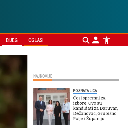
BIJEG
OGLASI
NAJNOVIJE
POZNATA LICA
Česi spremni za
izbore: Ovo su
kandidati za Daruvar,
Dežanovac, Grubišno
Polje i Županiju