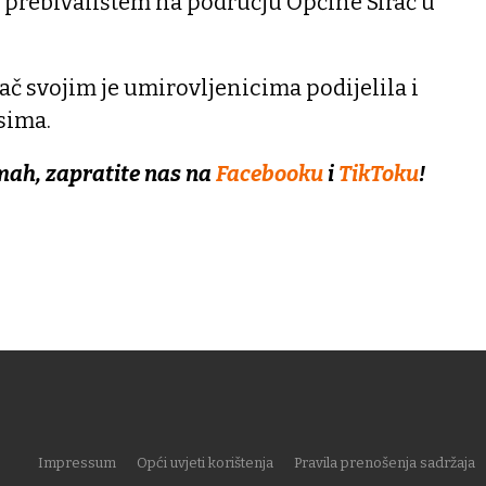
rebivalištem na području Općine Sirač u
ač svojim je umirovljenicima podijelila i
sima.
mah, zapratite nas na
Facebooku
i
TikToku
!
Impressum
Opći uvjeti korištenja
Pravila prenošenja sadržaja