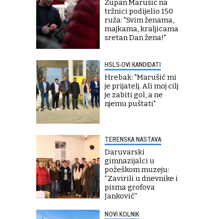
Župan Marušić na
tržnici podijelio 150
ruža: "Svim ženama,
majkama, kraljicama
sretan Dan žena!"
HSLS-OVI KANDIDATI
Hrebak: "Marušić mi
je prijatelj. Ali moj cilj
je zabiti gol, a ne
njemu puštati"
TERENSKA NASTAVA
Daruvarski
gimnazijalci u
požeškom muzeju:
''Zavirili u dnevnike i
pisma grofova
Janković''
NOVI KOLNIK