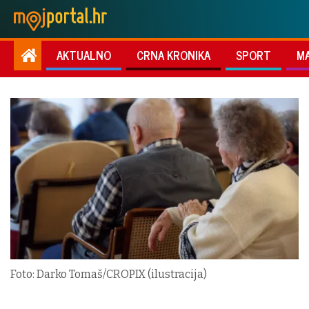
AKTUALNO
CRNA KRONIKA
SPORT
M
Foto: Darko Tomaš/CROPIX (ilustracija)