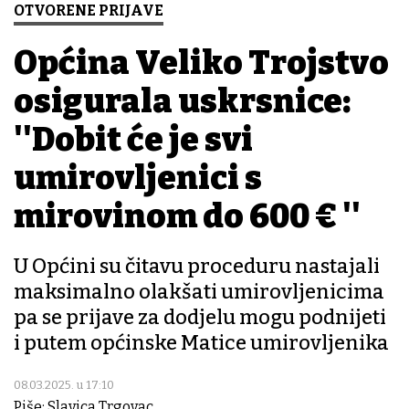
OTVORENE PRIJAVE
Općina Veliko Trojstvo
osigurala uskrsnice:
''Dobit će je svi
umirovljenici s
mirovinom do 600 € ''
U Općini su čitavu proceduru nastajali
maksimalno olakšati umirovljenicima
pa se prijave za dodjelu mogu podnijeti
i putem općinske Matice umirovljenika
08.03.2025. u 17:10
Piše: Slavica Trgovac