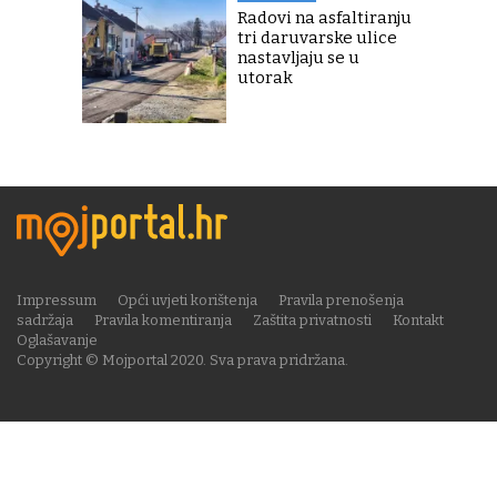
Radovi na asfaltiranju
tri daruvarske ulice
nastavljaju se u
utorak
Impressum
Opći uvjeti korištenja
Pravila prenošenja
sadržaja
Pravila komentiranja
Zaštita privatnosti
Kontakt
Oglašavanje
Copyright © Mojportal 2020. Sva prava pridržana.