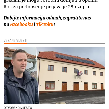
građani je mogu i osobnu donijeti u općinu.
Rok za podnošenje prijava je 28. ožujka.
Dobijte informaciju odmah, zapratite nas
na
Facebooku
i
TikToku
!
VEZANE VIJESTI
OTVORENO MJESTO