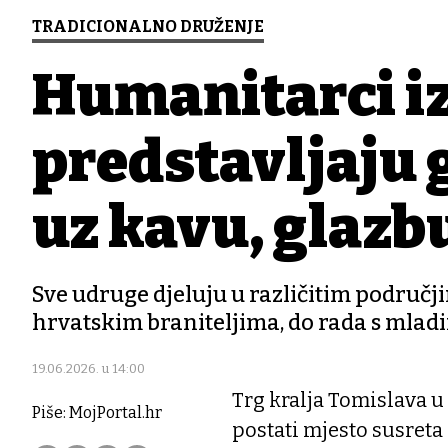
TRADICIONALNO DRUŽENJE
Humanitarci iz
predstavljaju 
uz kavu, glazbu
Sve udruge djeluju u različitim područj
hrvatskim braniteljima, do rada s mla
19.06.2026. u 14:00
Trg kralja Tomislava u
Piše: MojPortal.hr
postati mjesto susret