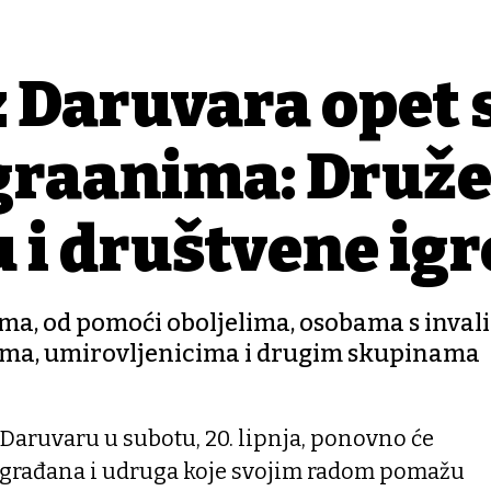
 Daruvara opet 
građanima: Druž
 i društvene igr
ima, od pomoći oboljelima, osobama s invali
dima, umirovljenicima i drugim skupinama
 Daruvaru u subotu, 20. lipnja, ponovno će
a građana i udruga koje svojim radom pomažu