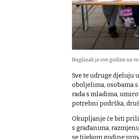
Naglasak je ove godine na v
Sve te udruge djeluju 
oboljelima, osobama s 
rada s mladima, umiro
potrebni podrška, druš
Okupljanje će biti pri
s građanima, razmjenu 
se tijekom godine prov