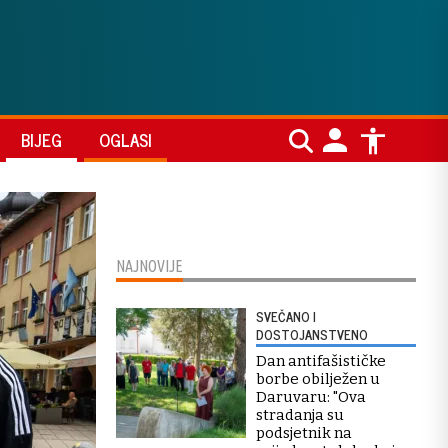
BIJEG
OGLASI
NAJNOVIJE
SVEČANO I
DOSTOJANSTVENO
Dan antifašističke
borbe obilježen u
Daruvaru: "Ova
stradanja su
podsjetnik na