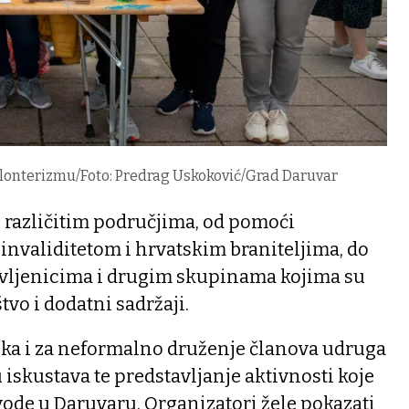
olonterizmu/Foto: Predrag Uskoković/Grad Daruvar
u različitim područjima, od pomoći
invaliditetom i hrvatskim braniteljima, do
vljenicima i drugim skupinama kojima su
tvo i dodatni sadržaji.
lika i za neformalno druženje članova udruga
iskustava te predstavljanje aktivnosti koje
ode u Daruvaru. Organizatori žele pokazati