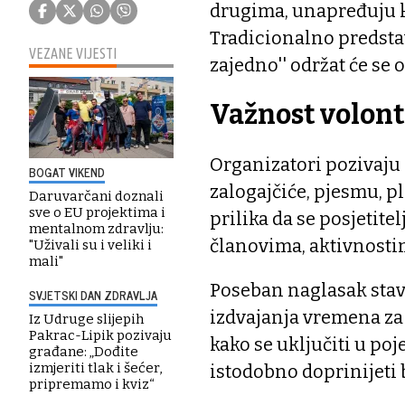
drugima, unapređuju kv
Tradicionalno predsta
VEZANE VIJESTI
zajedno'' održat će se o
Važnost volont
Organizatori pozivaju 
BOGAT VIKEND
zalogajčiće, pjesmu, pl
Daruvarčani doznali
sve o EU projektima i
prilika da se posjetit
mentalnom zdravlju:
članovima, aktivnosti
"Uživali su i veliki i
mali"
Poseban naglasak stavl
SVJETSKI DAN ZDRAVLJA
izdvajanja vremena za 
Iz Udruge slijepih
Pakrac-Lipik pozivaju
kako se uključiti u po
građane: „Dođite
izmjeriti tlak i šećer,
istodobno doprinijeti b
pripremamo i kviz“