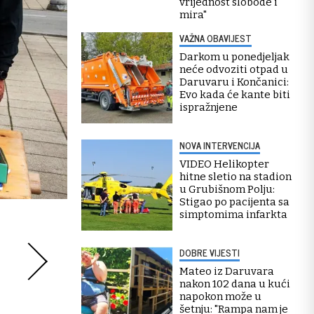
vrijednost slobode i
mira"
VAŽNA OBAVIJEST
Darkom u ponedjeljak
neće odvoziti otpad u
Daruvaru i Končanici:
Evo kada će kante biti
ispražnjene
NOVA INTERVENCIJA
VIDEO Helikopter
hitne sletio na stadion
u Grubišnom Polju:
Stigao po pacijenta sa
simptomima infarkta
DOBRE VIJESTI
Mateo iz Daruvara
nakon 102 dana u kući
napokon može u
šetnju: "Rampa nam je