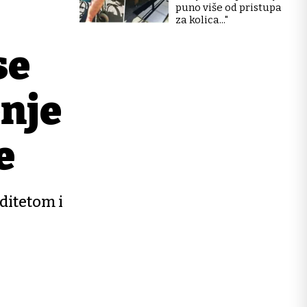
puno više od pristupa
za kolica..."
se
enje
e
ditetom i