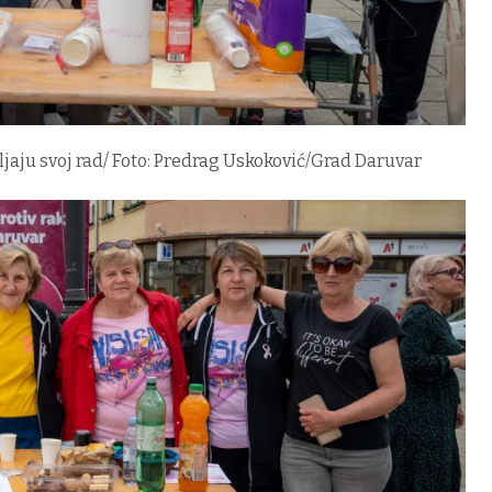
aju svoj rad/ Foto: Predrag Uskoković/Grad Daruvar