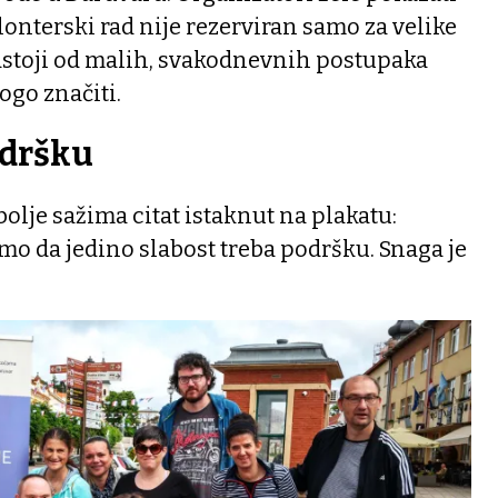
onterski rad nije rezerviran samo za velike
sastoji od malih, svakodnevnih postupaka
go značiti.
odršku
lje sažima citat istaknut na plakatu:
mo da jedino slabost treba podršku. Snaga je