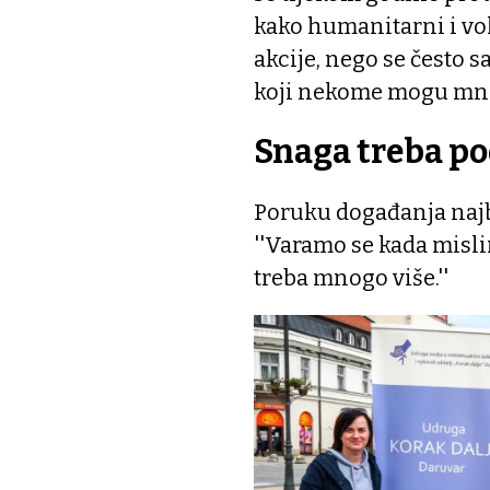
kako humanitarni i vol
akcije, nego se često 
koji nekome mogu mno
Snaga treba p
Poruku događanja najbo
''Varamo se kada misli
treba mnogo više.''