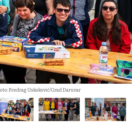
oto: Predrag Uskoković/Grad Daruvar