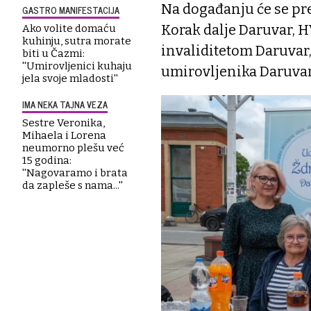
Na događanju će se pr
GASTRO MANIFESTACIJA
Korak dalje Daruvar, 
Ako volite domaću
kuhinju, sutra morate
invaliditetom Daruvar,
biti u Čazmi:
''Umirovljenici kuhaju
umirovljenika Daruvar
jela svoje mladosti''
IMA NEKA TAJNA VEZA
Sestre Veronika,
Mihaela i Lorena
neumorno plešu već
15 godina:
''Nagovaramo i brata
da zapleše s nama...''