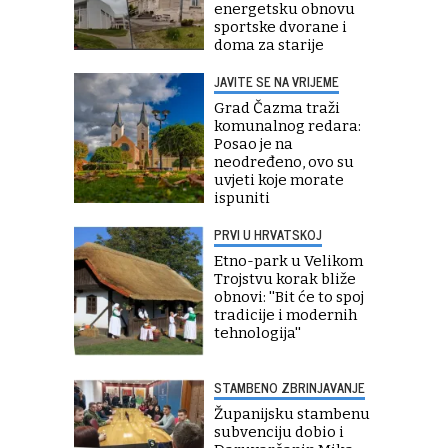
energetsku obnovu
sportske dvorane i
doma za starije
JAVITE SE NA VRIJEME
Grad Čazma traži
komunalnog redara:
Posao je na
neodređeno, ovo su
uvjeti koje morate
ispuniti
PRVI U HRVATSKOJ
Etno-park u Velikom
Trojstvu korak bliže
obnovi: ''Bit će to spoj
tradicije i modernih
tehnologija''
STAMBENO ZBRINJAVANJE
Županijsku stambenu
subvenciju dobio i