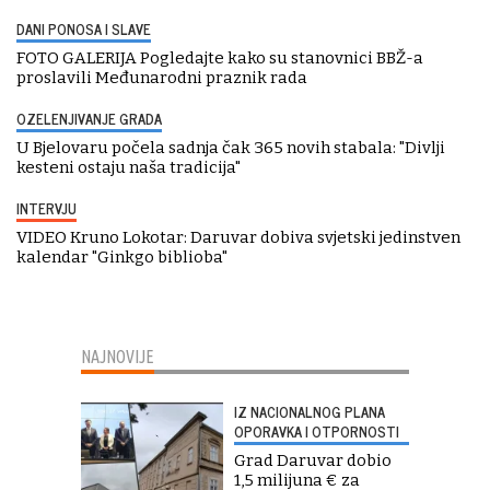
DANI PONOSA I SLAVE
FOTO GALERIJA Pogledajte kako su stanovnici BBŽ-a
proslavili Međunarodni praznik rada
OZELENJIVANJE GRADA
U Bjelovaru počela sadnja čak 365 novih stabala: "Divlji
kesteni ostaju naša tradicija"
INTERVJU
VIDEO Kruno Lokotar: Daruvar dobiva svjetski jedinstven
kalendar "Ginkgo biblioba"
NAJNOVIJE
IZ NACIONALNOG PLANA
OPORAVKA I OTPORNOSTI
Grad Daruvar dobio
1,5 milijuna € za