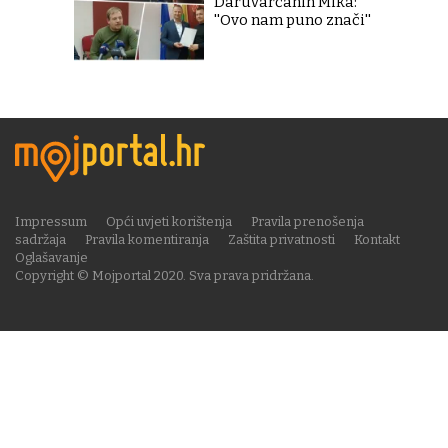
Daruvarčanin Mika:
''Ovo nam puno znači''
Impressum
Opći uvjeti korištenja
Pravila prenošenja
sadržaja
Pravila komentiranja
Zaštita privatnosti
Kontakt
Oglašavanje
Copyright © Mojportal 2020. Sva prava pridržana.