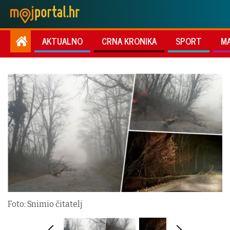
AKTUALNO
CRNA KRONIKA
SPORT
M
Foto: Snimio čitatelj