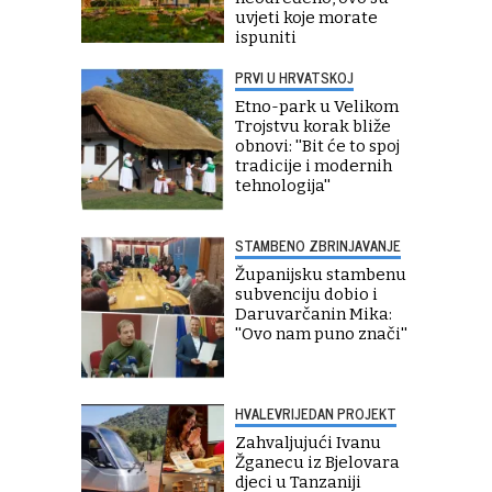
uvjeti koje morate
ispuniti
PRVI U HRVATSKOJ
Etno-park u Velikom
Trojstvu korak bliže
obnovi: ''Bit će to spoj
tradicije i modernih
tehnologija''
STAMBENO ZBRINJAVANJE
Županijsku stambenu
subvenciju dobio i
Daruvarčanin Mika:
''Ovo nam puno znači''
HVALEVRIJEDAN PROJEKT
Zahvaljujući Ivanu
Žganecu iz Bjelovara
djeci u Tanzaniji