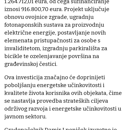
1.264.712,01 eura, od čega sufinanciranje
iznosi 916.800,70 eura. Projekt uključuje
obnovu ovojnice zgrade, ugradnju
fotonaponskih sustava za proizvodnju
električne energije, postavljanje novih
elemenata pristupačnosti za osobe s
invaliditetom, izgradnju parkirališta za
bicikle te ozelenjavanje površina na
građevinskoj čestici.
Ova investicija značajno će doprinijeti
poboljšanju energetske učinkovitosti i
kvalitete života korisnika ovih objekata, čime
se nastavlja provedba strateških ciljeva
održivog razvoja i energetske učinkovitosti u
javnom sektoru.
Gradonačelnik Damir Lneniček izuzetno je