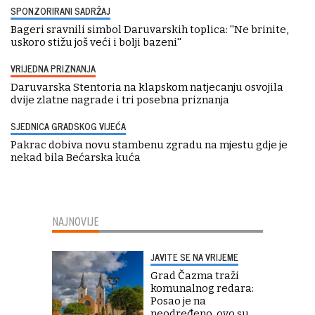
SPONZORIRANI SADRŽAJ
Bageri sravnili simbol Daruvarskih toplica: ''Ne brinite,
uskoro stižu još veći i bolji bazeni''
VRIJEDNA PRIZNANJA
Daruvarska Stentoria na klapskom natjecanju osvojila
dvije zlatne nagrade i tri posebna priznanja
SJEDNICA GRADSKOG VIJEĆA
Pakrac dobiva novu stambenu zgradu na mjestu gdje je
nekad bila Bećarska kuća
NAJNOVIJE
JAVITE SE NA VRIJEME
Grad Čazma traži
komunalnog redara:
Posao je na
neodređeno, ovo su