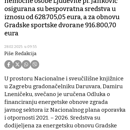
nemoćne osobe Ljudevite pl. Janković
osigurana su bespovratna sredstva u
iznosu od 628.705,05 eura, a za obnovu
Gradske sportske dvorane 916.800,70
eura
28.02.2025. u 09:55
Piše: Redakcija
U prostoru Nacionalne i sveučilišne knjižnice
u Zagrebu gradonačelniku Daruvara, Damiru
Lneničeku, svečano je uručena Odluka o
financiranju energetske obnove zgrada
javnog sektora iz Nacionalnog plana oporavka
i otpornosti 2021. – 2026. Sredstva su
dodijeljena za energetsku obnovu Gradske