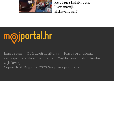
kupljen školski bus:
"Sve osvojio
slikovnicom"
Impressum
Opći uvjeti korištenja
Pravila prenošenja
sadržaja
Pravila komentiranja
Zaštita privatnosti
Kontakt
Oglašavanje
Copyright © Mojportal 2020. Sva prava pridržana.