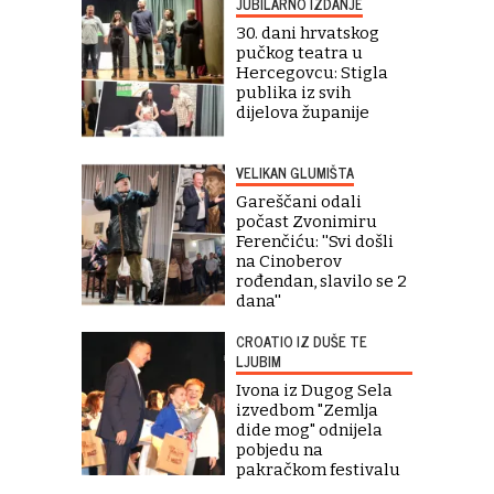
JUBILARNO IZDANJE
30. dani hrvatskog
pučkog teatra u
Hercegovcu: Stigla
publika iz svih
dijelova županije
VELIKAN GLUMIŠTA
Gareščani odali
počast Zvonimiru
Ferenčiću: ''Svi došli
na Cinoberov
rođendan, slavilo se 2
dana''
CROATIO IZ DUŠE TE
LJUBIM
Ivona iz Dugog Sela
izvedbom "Zemlja
dide mog" odnijela
pobjedu na
pakračkom festivalu