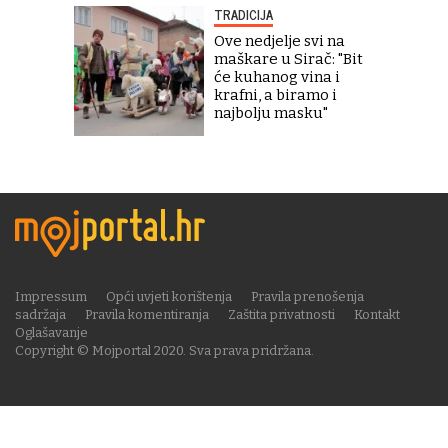
TRADICIJA
Ove nedjelje svi na
maškare u Sirač: "Bit
će kuhanog vina i
krafni, a biramo i
najbolju masku"
Impressum
Opći uvjeti korištenja
Pravila prenošenja
sadržaja
Pravila komentiranja
Zaštita privatnosti
Kontakt
Oglašavanje
Copyright © Mojportal 2020. Sva prava pridržana.