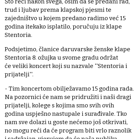
Što reći nakon svega, osim da se predani rad,
trud i ljubav prema klapskoj pjesmi te
zajedništvo u kojem predano radimo već 15
godina itekako isplatilo, poručuju iz klape
Stentoria.
Podsjetimo, članice daruvarske ženske klape
Stentoria 8. ožujka u svome gradu održat
će veliki koncert koji su nazvale ''Stentoria i
prijatelji''.
- Tim koncertom obilježavamo 15 godina rada.
Na pozornici će nam se pridružiti i naši dragi
prijatelji, kolege s kojima smo svih ovih
godina uspješno nastupale i surađivale. Tko
nam sve dolazi u goste nećemo još otkrivati,
no mogu reći da će program biti vrlo raznolik
i sadržajan, vjerujem da će naša publika