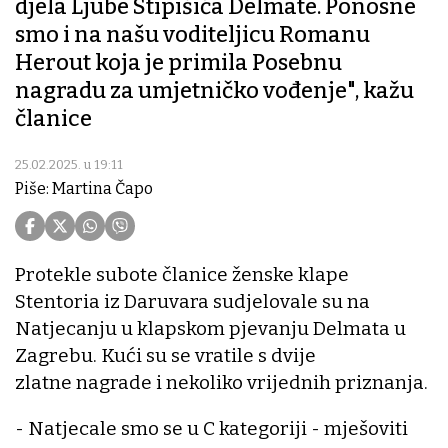
djela Ljube Stipišića Delmate. Ponosne
smo i na našu voditeljicu Romanu
Herout koja je primila Posebnu
nagradu za umjetničko vođenje", kažu
članice
25.02.2025. u 19:11
Piše: Martina Čapo
Protekle subote članice ženske klape
Stentoria iz Daruvara sudjelovale su na
Natjecanju u klapskom pjevanju Delmata u
Zagrebu. Kući su se vratile s dvije
zlatne nagrade i nekoliko vrijednih priznanja.
- Natjecale smo se u C kategoriji - mješoviti