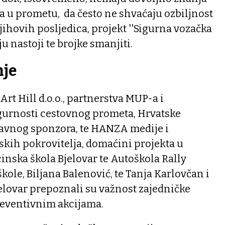
a u prometu, da često ne shvaćaju ozbiljnost
ihovih posljedica, projekt ''Sigurna vozačka
ju nastoji te brojke smanjiti.
nje
Art Hill d.o.o., partnerstva MUP-a i
urnosti cestovnog prometa, Hrvatske
lavnog sponzora, te HANZA medije i
skih pokrovitelja, domaćini projekta u
cinska škola Bjelovar te Autoškola Rally
škole, Biljana Balenović, te Tanja Karlovčan i
elovar prepoznali su važnost zajedničke
reventivnim akcijama.