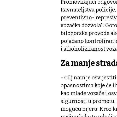
Promovirajući odgovor
Ravnateljstva policij
preventivno- represivn
vozačka dozvola''. Got
bilogorske provode akc
pojačano kontroliranje
i alkoholiziranost voza
Za manje strad
- Cilj nam je osvijesti
opasnostima koje će ih
kao mlade vozače i osvi
sigurnosti u prometu.
moguću mjeru. Kroz kr
načine kako to mladi s