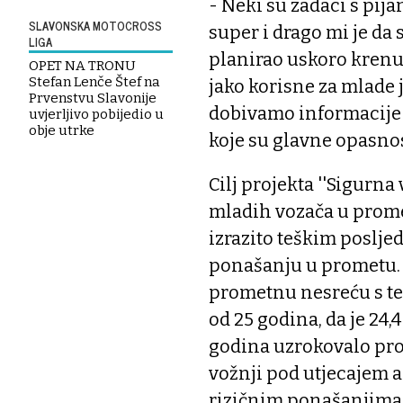
- Neki su zadaci s pija
SLAVONSKA MOTOCROSS
super i drago mi je da
LIGA
planirao uskoro krenut
OPET NA TRONU
Stefan Lenče Štef na
jako korisne za mlade
Prvenstvu Slavonije
dobivamo informacije 
uvjerljivo pobijedio u
obje utrke
koje su glavne opasnos
Cilj projekta ''Sigurna
mladih vozača u prometu
izrazito teškim poslje
ponašanju u prometu. 
prometnu nesreću s t
od 25 godina, da je 24,
godina uzrokovalo pro
vožnji pod utjecajem a
rizičnim ponašanjima