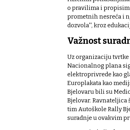
o pravilima i propisim
prometnih nesreća i nj
dozvola'', kroz edukaci
Važnost surad
Uz organizaciju tvrtke 
Nacionalnog plana sig
elektroprivrede kao g
Europlakata kao medij
Bjelovaru bili su Medi
Bjelovar. Ravnateljica 
tim Autoškole Rally Bj
suradnje u ovakvim p