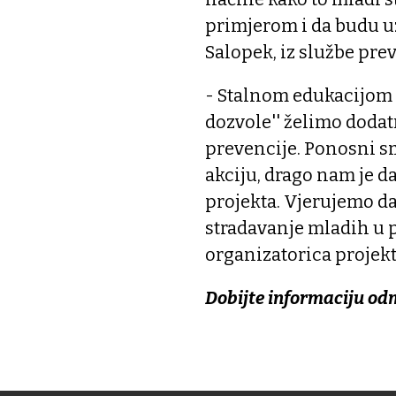
primjerom i da budu uz
Salopek, iz službe prev
- Stalnom edukacijom 
dozvole'' želimo dodat
prevencije. Ponosni s
akciju, drago nam je d
projekta. Vjerujemo da
stradavanje mladih u p
organizatorica projek
Dobijte informaciju od