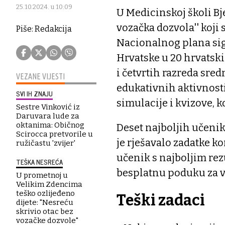
25.10.2024. u 10:09
U Medicinskoj školi Bj
vozačka dozvola'' koji
Piše: Redakcija
Nacionalnog plana si
Hrvatske u 20 hrvatski
i četvrtih razreda sred
VEZANE VIJESTI
edukativnih aktivnosti
SVI IH ZNAJU
simulacije i kvizove, 
Sestre Vinković iz
Daruvara lude za
oktanima: Običnog
Deset najboljih učeni
Scirocca pretvorile u
je rješavalo zadatke ko
ružičastu 'zvijer'
učenik s najboljim rez
TEŠKA NESREĆA
besplatnu poduku za vo
U prometnoj u
Velikim Zdencima
teško ozlijeđeno
Teški zadaci
dijete: "Nesreću
skrivio otac bez
vozačke dozvole"