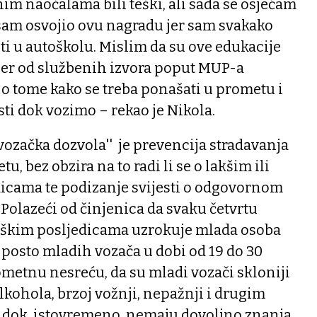
nim naočalama bili teški, ali sada se osjećam
 sam osvojio ovu nagradu jer sam svakako
i u autoškolu. Mislim da su ove edukacije
 jer od službenih izvora poput MUP-a
o tome kako se treba ponašati u prometu i
ti dok vozimo – rekao je Nikola.
 vozačka dozvola'' je prevencija stradavanja
, bez obzira na to radi li se o lakšim ili
dicama te podizanje svijesti o odgovornom
Polazeći od činjenica da svaku četvrtu
eškim posljedicama uzrokuje mlada osoba
4 posto mladih vozača u dobi od 19 do 30
metnu nesreću, da su mladi vozači skloniji
lkohola, brzoj vožnji, nepažnji i drugim
 dok, istovremeno, nemaju dovoljno znanja