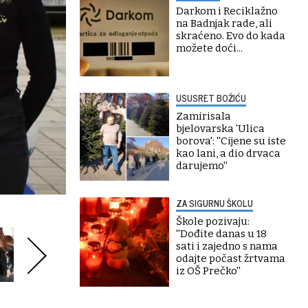
Darkom i Reciklažno
na Badnjak rade, ali
skraćeno. Evo do kada
možete doći...
USUSRET BOŽIĆU
Zamirisala
bjelovarska 'Ulica
borova': ''Cijene su iste
kao lani, a dio drvaca
darujemo''
ZA SIGURNU ŠKOLU
Škole pozivaju:
''Dođite danas u 18
sati i zajedno s nama
odajte počast žrtvama
iz OŠ Prečko''