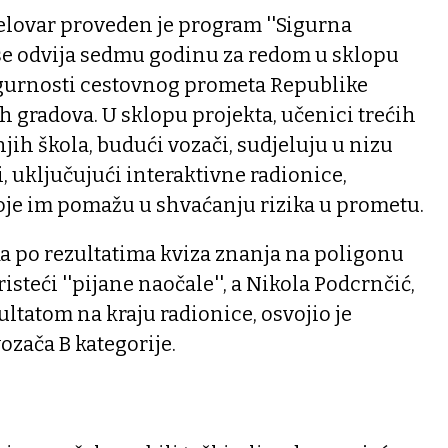
elovar proveden je program ''Sigurna
 se odvija sedmu godinu za redom u sklopu
gurnosti cestovnog prometa Republike
h gradova. U sklopu projekta, učenici trećih
njih škola, budući vozači, sudjeluju u nizu
, uključujući interaktivne radionice,
koje im pomažu u shvaćanju rizika u prometu.
ka po rezultatima kviza znanja na poligonu
risteći ''pijane naočale'', a Nikola Podcrnčić,
ultatom na kraju radionice, osvojio je
zača B kategorije.