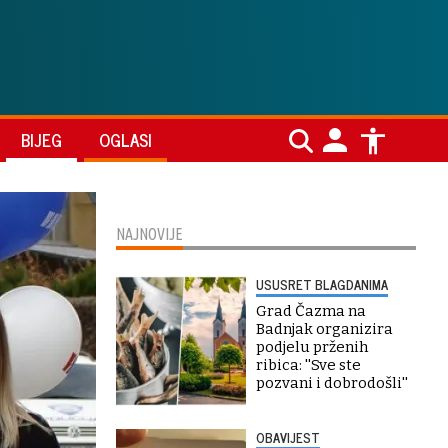
BIJEG
OGLASI
NAJNOVIJE
USUSRET BLAGDANIMA
Grad Čazma na
Badnjak organizira
podjelu prženih
ribica: ''Sve ste
pozvani i dobrodošli''
OBAVIJEST