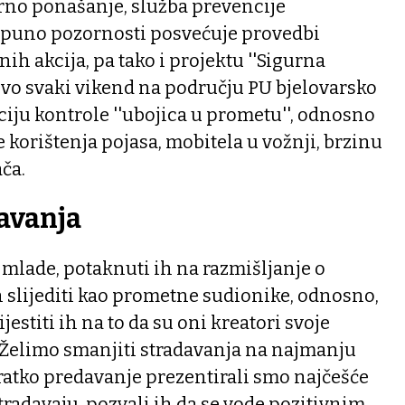
no ponašanje, služba prevencije
e, puno pozornosti posvećuje provedbi
ih akcija, pa tako i projektu ''Sigurna
ovo svaki vikend na području PU bjelovarsko
iju kontrole ''ubojica u prometu'', odnosno
 korištenja pojasa, mobitela u vožnji, brzinu
ča.
avanja
ti mlade, potaknuti ih na razmišljanje o
 slijediti kao prometne sudionike, odnosno,
jestiti ih na to da su oni kreatori svoje
 Želimo smanjiti stradavanja na najmanju
atko predavanje prezentirali smo najčešće
tradavaju, pozvali ih da se vode pozitivnim