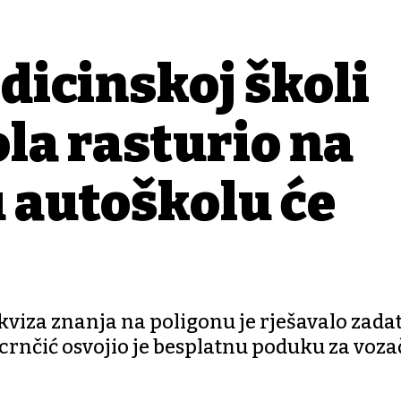
dicinskoj školi
ola rasturio na
u autoškolu će
kviza znanja na poligonu je rješavalo zada
odcrnčić osvojio je besplatnu poduku za voza