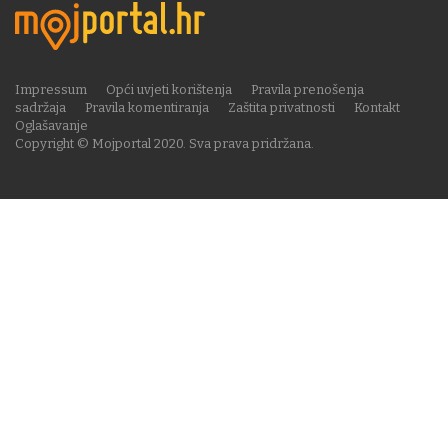
Impressum
Opći uvjeti korištenja
Pravila prenošenja
sadržaja
Pravila komentiranja
Zaštita privatnosti
Kontakt
Oglašavanje
Copyright © Mojportal 2020. Sva prava pridržana.