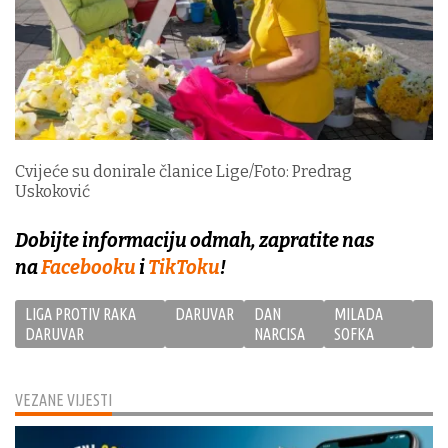
Cvijeće su donirale članice Lige/Foto: Predrag
Uskoković
Dobijte informaciju odmah, zapratite nas
na
Facebooku
i
TikToku
!
LIGA PROTIV RAKA
DARUVAR
DAN
MILADA
DARUVAR
NARCISA
SOFKA
VEZANE VIJESTI