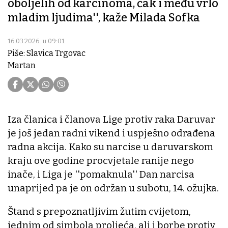
oboljelih od karcinoma, čak i među vrlo
mladim ljudima'', kaže Milada Sofka
16.03.2026. u 09:01
Piše: Slavica Trgovac
Martan
Iza članica i članova Lige protiv raka Daruvar
je još jedan radni vikend i uspješno odrađena
radna akcija. Kako su narcise u daruvarskom
kraju ove godine procvjetale ranije nego
inače, i Liga je ''pomaknula'' Dan narcisa
unaprijed pa je on održan u subotu, 14. ožujka.
Štand s prepoznatljivim žutim cvijetom,
jednim od simbola proljeća, ali i borbe protiv