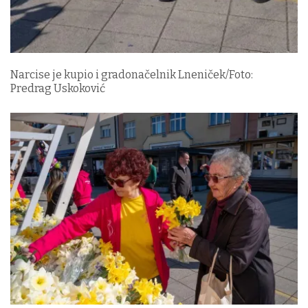
Narcise je kupio i gradonačelnik Lneniček/Foto:
Predrag Uskoković