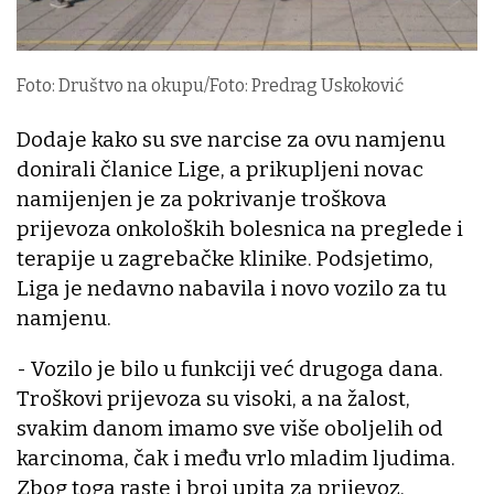
Foto: Društvo na okupu/Foto: Predrag Uskoković
Dodaje kako su sve narcise za ovu namjenu
donirali članice Lige, a prikupljeni novac
namijenjen je za pokrivanje troškova
prijevoza onkoloških bolesnica na preglede i
terapije u zagrebačke klinike. Podsjetimo,
Liga je nedavno nabavila i novo vozilo za tu
namjenu.
- Vozilo je bilo u funkciji već drugoga dana.
Troškovi prijevoza su visoki, a na žalost,
svakim danom imamo sve više oboljelih od
karcinoma, čak i među vrlo mladim ljudima.
Zbog toga raste i broj upita za prijevoz.