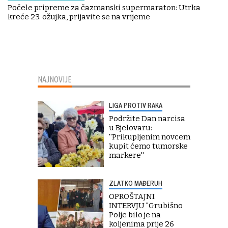
Počele pripreme za čazmanski supermaraton: Utrka
kreće 23. ožujka, prijavite se na vrijeme
NAJNOVIJE
LIGA PROTIV RAKA
Podržite Dan narcisa
u Bjelovaru:
''Prikupljenim novcem
kupit ćemo tumorske
markere''
ZLATKO MAĐERUH
OPROŠTAJNI
INTERVJU "Grubišno
Polje bilo je na
koljenima prije 26