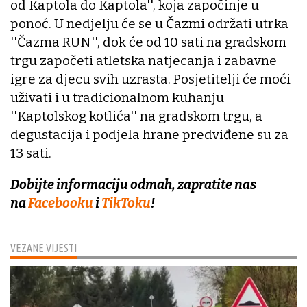
od Kaptola do Kaptola'', koja započinje u
ponoć. U nedjelju će se u Čazmi održati utrka
''Čazma RUN'', dok će od 10 sati na gradskom
trgu započeti atletska natjecanja i zabavne
igre za djecu svih uzrasta. Posjetitelji će moći
uživati i u tradicionalnom kuhanju
''Kaptolskog kotlića'' na gradskom trgu, a
degustacija i podjela hrane predviđene su za
13 sati.
Dobijte informaciju odmah, zapratite nas
na
Facebooku
i
TikToku
!
VEZANE VIJESTI