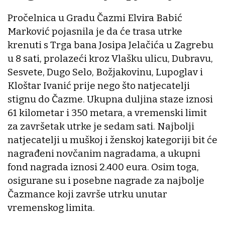
Pročelnica u Gradu Čazmi Elvira Babić
Marković pojasnila je da će trasa utrke
krenuti s Trga bana Josipa Jelačića u Zagrebu
u 8 sati, prolazeći kroz Vlašku ulicu, Dubravu,
Sesvete, Dugo Selo, Božjakovinu, Lupoglav i
Kloštar Ivanić prije nego što natjecatelji
stignu do Čazme. Ukupna duljina staze iznosi
61 kilometar i 350 metara, a vremenski limit
za završetak utrke je sedam sati. Najbolji
natjecatelji u muškoj i ženskoj kategoriji bit će
nagrađeni novčanim nagradama, a ukupni
fond nagrada iznosi 2.400 eura. Osim toga,
osigurane su i posebne nagrade za najbolje
Čazmance koji završe utrku unutar
vremenskog limita.