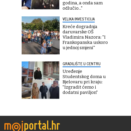
godina, a onda sam
odlučio..."
VELIKA INVESTICIJA
Kreće dogradnja
daruvarske OŠ
Vladimira Nazora: ''I
Frankopanska uskoro
u jednoj smjeni''
GRADILIŠTE U CENTRU
Uređenje
Studentskog doma u
Bjelovaru pri kraju:
''Izgradit ćemo i
dodatni paviljon"