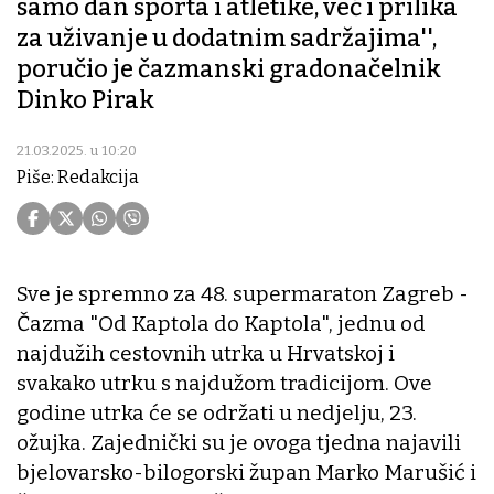
samo dan sporta i atletike, već i prilika
za uživanje u dodatnim sadržajima'',
poručio je čazmanski gradonačelnik
Dinko Pirak
21.03.2025. u 10:20
Piše: Redakcija
Sve je spremno za 48. supermaraton Zagreb -
Čazma "Od Kaptola do Kaptola", jednu od
najdužih cestovnih utrka u Hrvatskoj i
svakako utrku s najdužom tradicijom. Ove
godine utrka će se održati u nedjelju, 23.
ožujka. Zajednički su je ovoga tjedna najavili
bjelovarsko-bilogorski župan Marko Marušić i