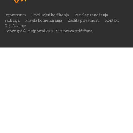
Impressum
Opći uvjeti korištenja
Pravila prenošenja
sadržaja
Pravila komentiranja
Zaštita privatnosti
Kontakt
Oglašavanje
Copyright © Mojportal 2020. Sva prava pridržana.