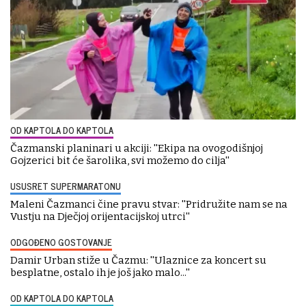
OD KAPTOLA DO KAPTOLA
Čazmanski planinari u akciji: ''Ekipa na ovogodišnjoj
Gojzerici bit će šarolika, svi možemo do cilja''
USUSRET SUPERMARATONU
Maleni Čazmanci čine pravu stvar: ''Pridružite nam se na
Vustju na Dječjoj orijentacijskoj utrci''
ODGOĐENO GOSTOVANJE
Damir Urban stiže u Čazmu: ''Ulaznice za koncert su
besplatne, ostalo ih je još jako malo...''
OD KAPTOLA DO KAPTOLA