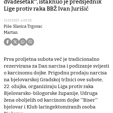
dvadesetak'', istaknuo je predsjednik
Lige protiv raka BBŽ Ivan Jurišić
21.03.2025. u 09:02
Piše: Slavica Trgovac
Martan
Prva proljetna subota već je tradicionalno
rezervirana za Dan narcisa i podizanje svijesti
o karcinomu dojke. Prigodnu prodaju narcisa
na bjelovarskoj Gradskoj tržnici ove subote,
22. ožujka, organiziraju Liga protiv raka
Bjelovarsko-bilogorske županije, Udruga
žena oboljelih od karcinom dojke ''Biser''
bjelovar i Klub laringektomiranih osoba