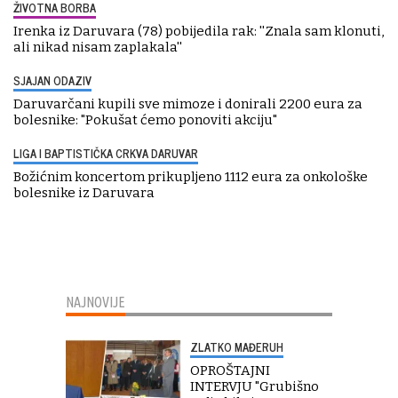
ŽIVOTNA BORBA
Irenka iz Daruvara (78) pobijedila rak: ''Znala sam klonuti,
ali nikad nisam zaplakala''
SJAJAN ODAZIV
Daruvarčani kupili sve mimoze i donirali 2200 eura za
bolesnike: "Pokušat ćemo ponoviti akciju"
LIGA I BAPTISTIČKA CRKVA DARUVAR
Božićnim koncertom prikupljeno 1112 eura za onkološke
bolesnike iz Daruvara
NAJNOVIJE
ZLATKO MAĐERUH
OPROŠTAJNI
INTERVJU "Grubišno