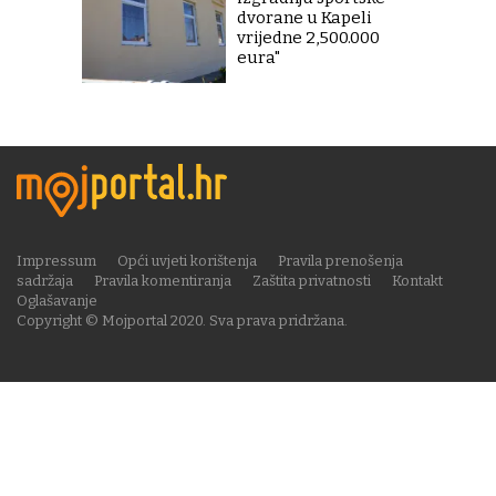
dvorane u Kapeli
vrijedne 2,500.000
eura"
Impressum
Opći uvjeti korištenja
Pravila prenošenja
sadržaja
Pravila komentiranja
Zaštita privatnosti
Kontakt
Oglašavanje
Copyright © Mojportal 2020. Sva prava pridržana.