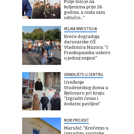
Polje bilo je na
koljenima prije 26
godina, a onda sam
odlučio..."
VELIKA INVESTICIJA
Kreće dogradnja
daruvarske OŠ
Vladimira Nazora: ''I
Frankopanska uskoro
u jednoj smjeni''
GRADILIŠTE U CENTRU
Uređenje
Studentskog doma u
Bjelovaru pri kraju:
''Izgradit ćemo i
dodatni paviljon"
NOVI PROJEKT
Marušić: "Krećemo u
izgradnju sportske