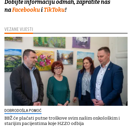
Dobijte informaciju odmah, zapratite nas
na
Facebooku
i
TikToku
!
VEZANE VIJESTI
DOBRODOŠLA POMOĆ
BBŽ će plaćati putne troškove svim našim onkološkim i
starijim pacijentima koje HZZO odbija