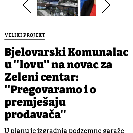
VELIKI PROJEKT
Bjelovarski Komunalac
u ''lovu'' na novac za
Zeleni centar:
''Pregovaramo i o
premješaju
prodavača''
U planu je izgradnja podzemne garaže