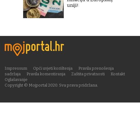
uniji!
Impressum
Opći uvjeti korištenja
Pravila prenošenja
sadržaja
Pravila komentiranja
Zaštita privatnosti
Kontakt
Oglašavanje
Copyright © Mojportal 2020. Sva prava pridržana.