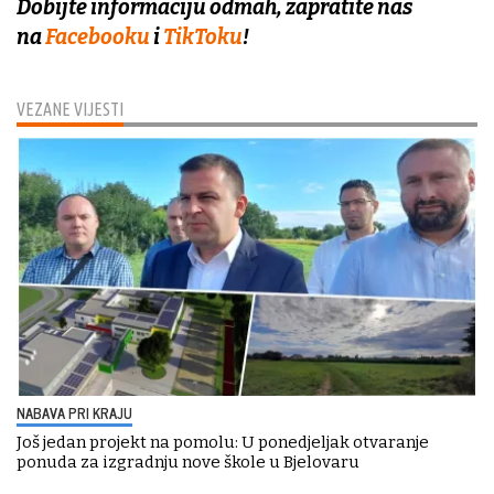
Dobijte informaciju odmah, zapratite nas
na
Facebooku
i
TikToku
!
VEZANE VIJESTI
NABAVA PRI KRAJU
Još jedan projekt na pomolu: U ponedjeljak otvaranje
ponuda za izgradnju nove škole u Bjelovaru