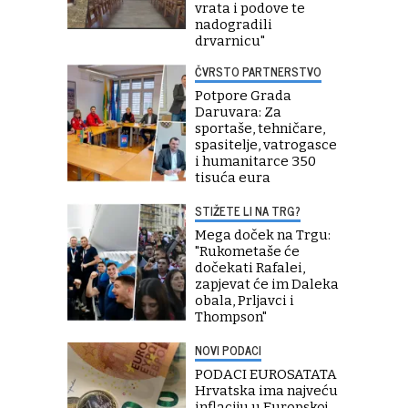
vrata i podove te
nadogradili
drvarnicu"
ČVRSTO PARTNERSTVO
Potpore Grada
Daruvara: Za
sportaše, tehničare,
spasitelje, vatrogasce
i humanitarce 350
tisuća eura
STIŽETE LI NA TRG?
Mega doček na Trgu:
"Rukometaše će
dočekati Rafalei,
zapjevat će im Daleka
obala, Prljavci i
Thompson"
NOVI PODACI
PODACI EUROSATATA
Hrvatska ima najveću
inflaciju u Europskoj