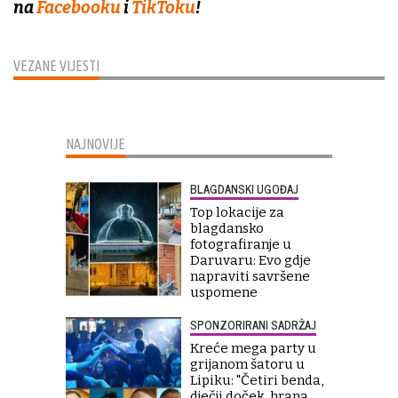
na
Facebooku
i
TikToku
!
VEZANE VIJESTI
NAJNOVIJE
BLAGDANSKI UGOĐAJ
Top lokacije za
blagdansko
fotografiranje u
Daruvaru: Evo gdje
napraviti savršene
uspomene
SPONZORIRANI SADRŽAJ
Kreće mega party u
grijanom šatoru u
Lipiku: "Četiri benda,
dječji doček, hrana,