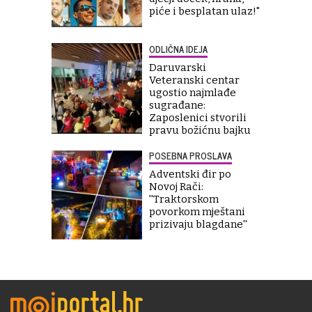
piće i besplatan ulaz!"
ODLIČNA IDEJA
Daruvarski
Veteranski centar
ugostio najmlađe
sugrađane:
Zaposlenici stvorili
pravu božićnu bajku
POSEBNA PROSLAVA
Adventski đir po
Novoj Rači:
''Traktorskom
povorkom mještani
prizivaju blagdane''