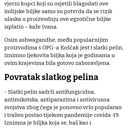
vjerni kupci koji su osjetili blagodati ove
indijske biljke samo su potvrda da se rizik
ulaska u proizvodnju ove egzotične biljke
isplatio – kaže Ivana.
Osim ashwagandhe, među popularnijim
proizvodima s OPG-a Košćak jest i slatki pelin,
iznimno ljekovita biljka koja je godinama u
ovim krajevima bila gotovo zaboravljena.
Povratak slatkog pelina
- Slatki pelin sadrži antifungicidna,
antimikotska, antiparazitna i antivirusna
svojstva zbog čega je ponovno vrlo popularan
i tražen postao tijekom pandemije covida-19.
Iznimna je biljka koja se, baš kao i