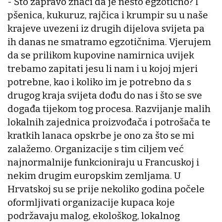
- Što zapravo znači da je nešto egzotično? I
pšenica, kukuruz, rajčica i krumpir su u naše
krajeve uvezeni iz drugih dijelova svijeta pa
ih danas ne smatramo egzotičnima. Vjerujem
da se prilikom kupovine namirnica uvijek
trebamo zapitati jesu li nam i u kojoj mjeri
potrebne, kao i koliko im je potrebno da s
drugog kraja svijeta dođu do nas i što se sve
događa tijekom tog procesa. Razvijanje malih
lokalnih zajednica proizvođača i potrošača te
kratkih lanaca opskrbe je ono za što se mi
zalažemo. Organizacije s tim ciljem već
najnormalnije funkcioniraju u Francuskoj i
nekim drugim europskim zemljama. U
Hrvatskoj su se prije nekoliko godina počele
oformljivati organizacije kupaca koje
podržavaju malog, ekološkog, lokalnog