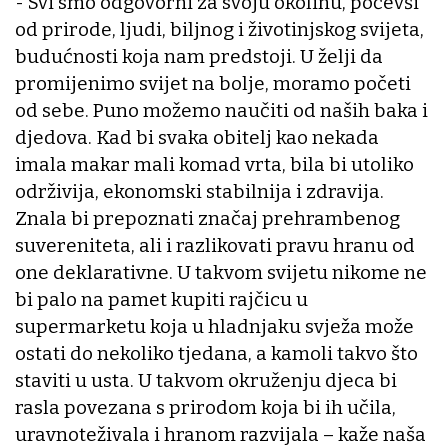
- Svi smo odgovorni za svoju okolinu, počevši
od prirode, ljudi, biljnog i životinjskog svijeta,
budućnosti koja nam predstoji. U želji da
promijenimo svijet na bolje, moramo početi
od sebe. Puno možemo naučiti od naših baka i
djedova. Kad bi svaka obitelj kao nekada
imala makar mali komad vrta, bila bi utoliko
održivija, ekonomski stabilnija i zdravija.
Znala bi prepoznati značaj prehrambenog
suvereniteta, ali i razlikovati pravu hranu od
one deklarativne. U takvom svijetu nikome ne
bi palo na pamet kupiti rajčicu u
supermarketu koja u hladnjaku svježa može
ostati do nekoliko tjedana, a kamoli takvo što
staviti u usta. U takvom okruženju djeca bi
rasla povezana s prirodom koja bi ih učila,
uravnoteživala i hranom razvijala – kaže naša