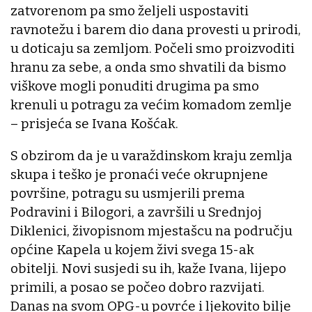
zatvorenom pa smo željeli uspostaviti
ravnotežu i barem dio dana provesti u prirodi,
u doticaju sa zemljom. Počeli smo proizvoditi
hranu za sebe, a onda smo shvatili da bismo
viškove mogli ponuditi drugima pa smo
krenuli u potragu za većim komadom zemlje
– prisjeća se Ivana Košćak.
S obzirom da je u varaždinskom kraju zemlja
skupa i teško je pronaći veće okrupnjene
površine, potragu su usmjerili prema
Podravini i Bilogori, a završili u Srednjoj
Diklenici, živopisnom mjestašcu na području
općine Kapela u kojem živi svega 15-ak
obitelji. Novi susjedi su ih, kaže Ivana, lijepo
primili, a posao se počeo dobro razvijati.
Danas na svom OPG-u povrće i ljekovito bilje