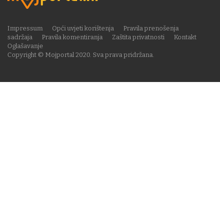
Impressum
Opći uvjeti korištenja
Pravila prenošenja
sadržaja
Pravila komentiranja
Zaštita privatnosti
Kontakt
Oglašavanje
Copyright © Mojportal 2020. Sva prava pridržana.