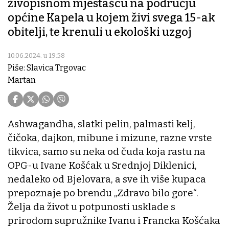
živopisnom mjestašcu na području
općine Kapela u kojem živi svega 15-ak
obitelji, te krenuli u ekološki uzgoj
10.06.2024. u 19:58
Piše: Slavica Trgovac
Martan
Ashwagandha, slatki pelin, palmasti kelj,
čičoka, dajkon, mibune i mizune, razne vrste
tikvica, samo su neka od čuda koja rastu na
OPG-u Ivane Košćak u Srednjoj Diklenici,
nedaleko od Bjelovara, a sve ih više kupaca
prepoznaje po brendu „Zdravo bilo gore“.
Želja da život u potpunosti usklade s
prirodom supružnike Ivanu i Francka Košćaka