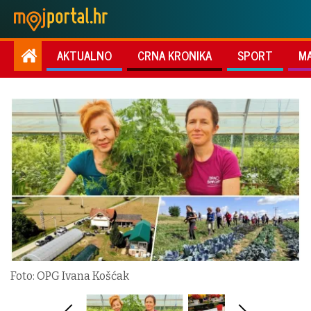
AKTUALNO
CRNA KRONIKA
SPORT
M
Foto: OPG Ivana Košćak