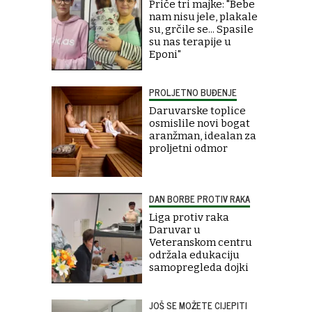
Priče tri majke: "Bebe
nam nisu jele, plakale
su, grčile se... Spasile
su nas terapije u
Eponi"
PROLJETNO BUĐENJE
Daruvarske toplice
osmislile novi bogat
aranžman, idealan za
proljetni odmor
DAN BORBE PROTIV RAKA
Liga protiv raka
Daruvar u
Veteranskom centru
održala edukaciju
samopregleda dojki
JOŠ SE MOŽETE CIJEPITI