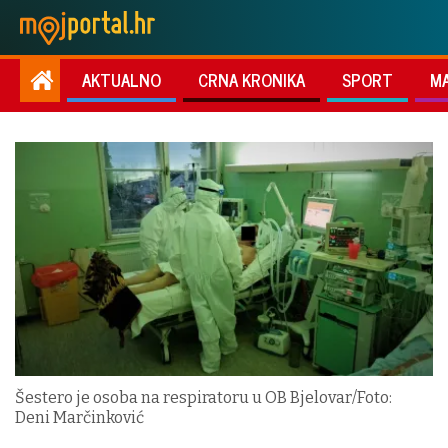
AKTUALNO
CRNA KRONIKA
SPORT
M
Šestero je osoba na respiratoru u OB Bjelovar/Foto:
Deni Marčinković