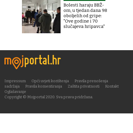
Bolesti haraju BBŽ-
om, u tjedan dana 98
oboljelih od gripe:
"Ove godine i 70
slučajeva hripavca"
Impressum
Opći uvjeti korištenja
Pravila prenošenja
sadržaja
Pravila komentiranja
Zaštita privatnosti
Kontakt
Oglašavanje
Copyright © Mojportal 2020. Sva prava pridržana.