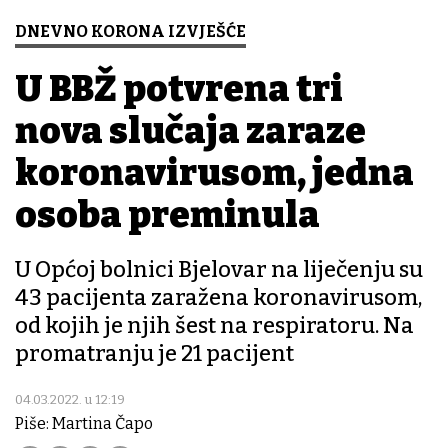
DNEVNO KORONA IZVJEŠĆE
U BBŽ potvrđena tri
nova slučaja zaraze
koronavirusom, jedna
osoba preminula
U Općoj bolnici Bjelovar na liječenju su
43 pacijenta zaražena koronavirusom,
od kojih je njih šest na respiratoru. Na
promatranju je 21 pacijent
04.03.2022. u 12:19
Piše: Martina Čapo