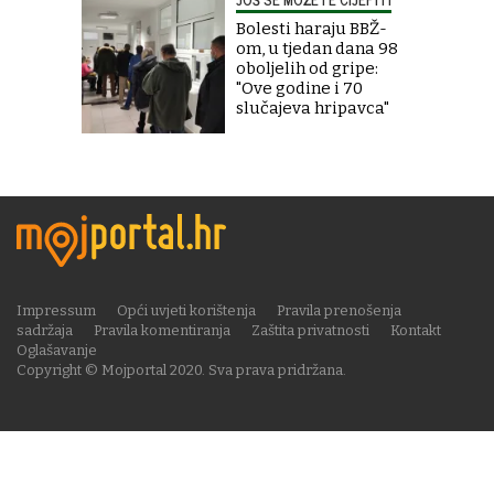
Bolesti haraju BBŽ-
om, u tjedan dana 98
oboljelih od gripe:
"Ove godine i 70
slučajeva hripavca"
Impressum
Opći uvjeti korištenja
Pravila prenošenja
sadržaja
Pravila komentiranja
Zaštita privatnosti
Kontakt
Oglašavanje
Copyright © Mojportal 2020. Sva prava pridržana.