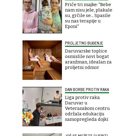
Priče tri majke: "Bebe
nam nisu jele, plakale
su, grčile se... Spasile
su nas terapije u
Eponi"
PROLJETNO BUĐENJE
Daruvarske toplice
osmislile novi bogat
aranžman, idealan za
proljetni odmor
DAN BORBE PROTIV RAKA
Liga protiv raka
Daruvar u
Veteranskom centru
održala edukaciju
samopregleda dojki
JOŠ SE MOŽETE CIJEPITI