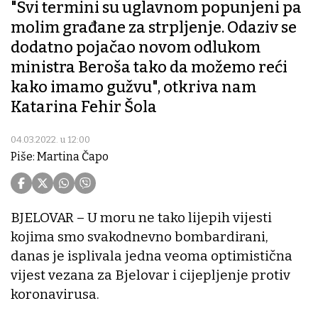
"Svi termini su uglavnom popunjeni pa
molim građane za strpljenje. Odaziv se
dodatno pojačao novom odlukom
ministra Beroša tako da možemo reći
kako imamo gužvu", otkriva nam
Katarina Fehir Šola
04.03.2022. u 12:00
Piše: Martina Čapo
BJELOVAR – U moru ne tako lijepih vijesti
kojima smo svakodnevno bombardirani,
danas je isplivala jedna veoma optimistična
vijest vezana za Bjelovar i cijepljenje protiv
koronavirusa.