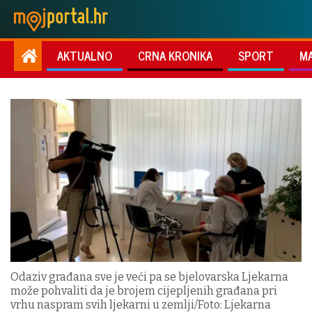
AKTUALNO
CRNA KRONIKA
SPORT
M
Odaziv građana sve je veći pa se bjelovarska Ljekarna
može pohvaliti da je brojem cijepljenih građana pri
vrhu naspram svih ljekarni u zemlji/Foto: Ljekarna