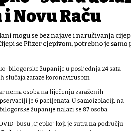
 i Novu Raču
ani mogu se bez najave i naručivanja cijepit
ijepi se Pfizer cjepivom, potrebno je samo 
ko-bilogorske županije u posljednja 24 sata
h slučaja zaraze koronavirusom.
var nema osoba na liječenju zaraženih
servaciji je 6 pacijenata. U samoizolaciji na
ilogorske županije nalazi se 87 osoba.
COVID-busu „Cjepko“ koji je sutra na području