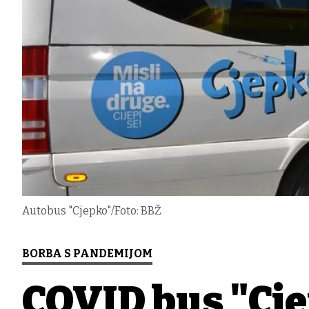
Autobus "Cjepko"/Foto: BBŽ
BORBA S PANDEMIJOM
COVID bus "Cje