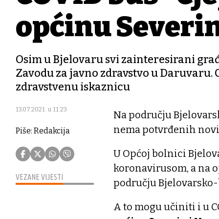
općinu Severin
Osim u Bjelovaru svi zainteresirani građ
Zavodu za javno zdravstvo u Daruvaru. C
zdravstvenu iskaznicu
13.07.2021. u 11:23
Na području Bjelovars
nema potvrđenih novi
Piše: Redakcija
U Općoj bolnici Bjelo
koronavirusom, a na op
VEZANE VIJESTI
području Bjelovarsko-b
A to mogu učiniti i u 