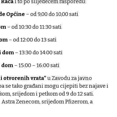
a Rača
i to po slijedećem rasporedu:
ade Općine
– od 9,00 do 10,00 sati
dom
– od 10:30 do 11:30 sati
dom
– od 12:00 do 13 sati
ni dom
– 13:30 do 14:00 sati
i dom
– 15:00 – 16:00 sati
i otvorenih vrata“
u Zavodu za javno
pa se tako građani mogu cijepiti bez najave i
om, srijedom i petkom od 9 do 12 sati.
i Astra Zenecom, srijedom Pfizerom, a