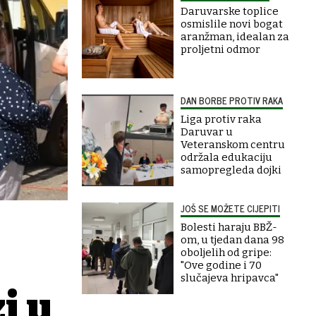
Daruvarske toplice
osmislile novi bogat
aranžman, idealan za
proljetni odmor
DAN BORBE PROTIV RAKA
Liga protiv raka
Daruvar u
Veteranskom centru
održala edukaciju
samopregleda dojki
JOŠ SE MOŽETE CIJEPITI
Bolesti haraju BBŽ-
om, u tjedan dana 98
oboljelih od gripe:
"Ove godine i 70
slučajeva hripavca"
i u