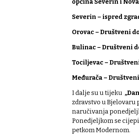
općina Severin i Nov
Severin – ispred zgr
Orovac – Društveni 
Bulinac – Društveni 
Tociljevac – Društve
Međurača – Društven
I dalje su u tijeku
„Dan
zdravstvo u Bjelovaru 
naručivanja ponedjeljk
Ponedjeljkom se cijep
petkom Modernom.