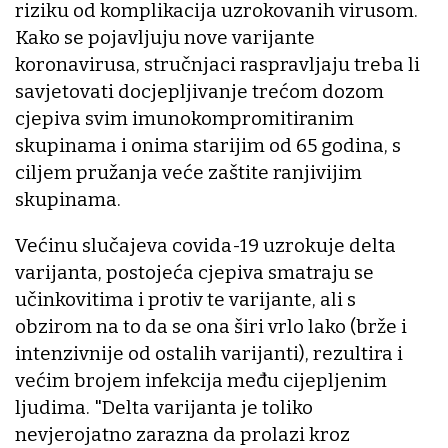
riziku od komplikacija uzrokovanih virusom.
Kako se pojavljuju nove varijante
koronavirusa, stručnjaci raspravljaju treba li
savjetovati docjepljivanje trećom dozom
cjepiva svim imunokompromitiranim
skupinama i onima starijim od 65 godina, s
ciljem pružanja veće zaštite ranjivijim
skupinama.
Većinu slučajeva covida-19 uzrokuje delta
varijanta, postojeća cjepiva smatraju se
učinkovitima i protiv te varijante, ali s
obzirom na to da se ona širi vrlo lako (brže i
intenzivnije od ostalih varijanti), rezultira i
većim brojem infekcija među cijepljenim
ljudima. "Delta varijanta je toliko
nevjerojatno zarazna da prolazi kroz