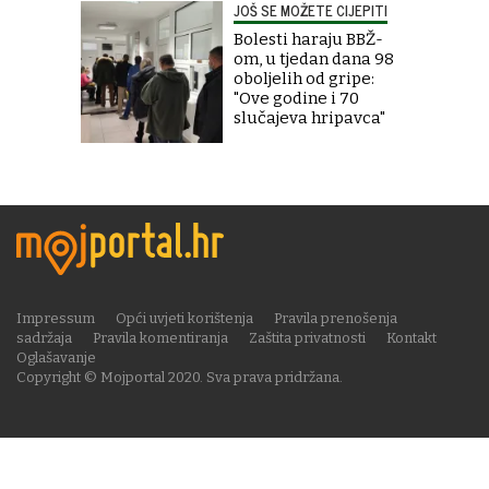
JOŠ SE MOŽETE CIJEPITI
Bolesti haraju BBŽ-
om, u tjedan dana 98
oboljelih od gripe:
"Ove godine i 70
slučajeva hripavca"
Impressum
Opći uvjeti korištenja
Pravila prenošenja
sadržaja
Pravila komentiranja
Zaštita privatnosti
Kontakt
Oglašavanje
Copyright © Mojportal 2020. Sva prava pridržana.