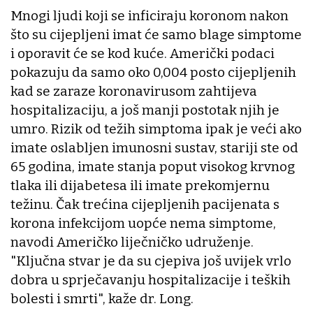
Mnogi ljudi koji se inficiraju koronom nakon
što su cijepljeni imat će samo blage simptome
i oporavit će se kod kuće. Američki podaci
pokazuju da samo oko 0,004 posto cijepljenih
kad se zaraze koronavirusom zahtijeva
hospitalizaciju, a još manji postotak njih je
umro. Rizik od težih simptoma ipak je veći ako
imate oslabljen imunosni sustav, stariji ste od
65 godina, imate stanja poput visokog krvnog
tlaka ili dijabetesa ili imate prekomjernu
težinu. Čak trećina cijepljenih pacijenata s
korona infekcijom uopće nema simptome,
navodi Američko liječničko udruženje.
"Ključna stvar je da su cjepiva još uvijek vrlo
dobra u sprječavanju hospitalizacije i teških
bolesti i smrti", kaže dr. Long.