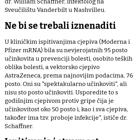
dr. William Schaffner, infektolog na
Sveučilištu Vanderbilt u Nashvilleu.
Ne bi se trebali iznenaditi
U kliničkim ispitivanjima cjepiva (Moderna i
Pfizer mRNA) bila su nevjerojatnih 95 posto
učinkovita u prevenciji bolesti, osobito teških
oblika bolesti, a vektorsko cjepivo
AstraZeneca, prema najnovijim podacima, 76
posto. Oni su "spektakularno učinkoviti", ali
nisu sto posto učinkoviti. Usporedite to s
godišnjim cjepivom protiv gripe čija je
učinkovitost oko 50 posto i, kao i sva cjepiva,
također ima tzv. proboje infekcije", ističe dr.
Schaffner.