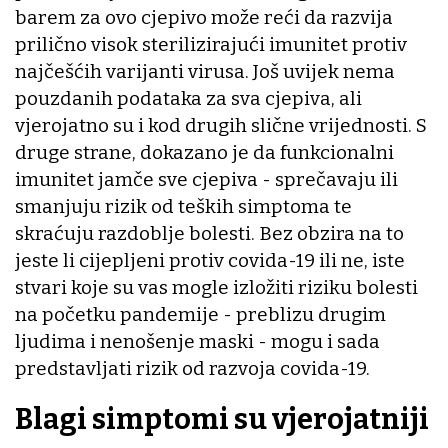
barem za ovo cjepivo može reći da razvija
prilično visok sterilizirajući imunitet protiv
najčešćih varijanti virusa. Još uvijek nema
pouzdanih podataka za sva cjepiva, ali
vjerojatno su i kod drugih slične vrijednosti. S
druge strane, dokazano je da funkcionalni
imunitet jamče sve cjepiva - sprečavaju ili
smanjuju rizik od teških simptoma te
skraćuju razdoblje bolesti. Bez obzira na to
jeste li cijepljeni protiv covida-19 ili ne, iste
stvari koje su vas mogle izložiti riziku bolesti
na početku pandemije - preblizu drugim
ljudima i nenošenje maski - mogu i sada
predstavljati rizik od razvoja covida-19.
Blagi simptomi su vjerojatniji