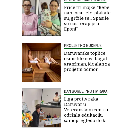
Priče tri majke: "Bebe
nam nisu jele, plakale
su, grčile se... Spasile
su nas terapije u
Eponi"
PROLJETNO BUĐENJE
Daruvarske toplice
osmislile novi bogat
aranžman, idealan za
proljetni odmor
DAN BORBE PROTIV RAKA
Liga protiv raka
Daruvar u
Veteranskom centru
održala edukaciju
samopregleda dojki