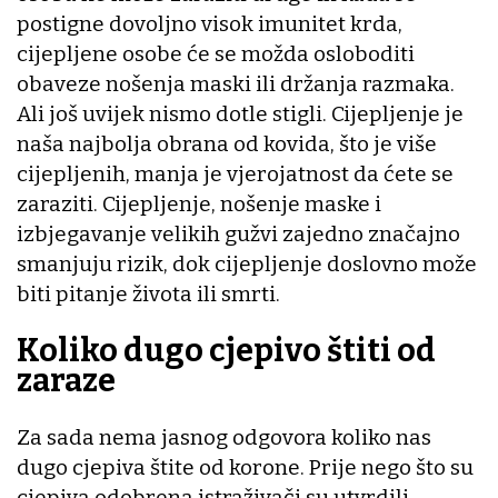
postigne dovoljno visok imunitet krda,
cijepljene osobe će se možda osloboditi
obaveze nošenja maski ili držanja razmaka.
Ali još uvijek nismo dotle stigli. Cijepljenje je
naša najbolja obrana od kovida, što je više
cijepljenih, manja je vjerojatnost da ćete se
zaraziti. Cijepljenje, nošenje maske i
izbjegavanje velikih gužvi zajedno značajno
smanjuju rizik, dok cijepljenje doslovno može
biti pitanje života ili smrti.
Koliko dugo cjepivo štiti od
zaraze
Za sada nema jasnog odgovora koliko nas
dugo cjepiva štite od korone. Prije nego što su
cjepiva odobrena istraživači su utvrdili