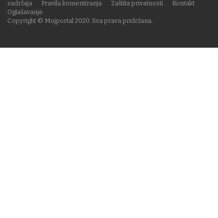
sadržaja
Pravila komentiranja
Zaštita privatnosti
Kontakt
Oglašavanje
Copyright © Mojportal 2020. Sva prava pridržana.