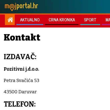
AKTUALNO
CRNA KRONIKA
SPORT
M
Kontakt
IZDAVAČ
:
Pozitivni j.d.o.o.
Petra Svačića 53
43500 Daruvar
TELEFON: