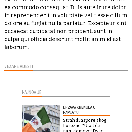
ea commodo consequat. Duis aute irure dolor
in reprehenderit in voluptate velit esse cillum
dolore eu fugiat nulla pariatur. Excepteur sint
occaecat cupidatat non proident, sunt in
culpa qui officia deserunt mollit anim id est
laborum."
VEZANE VIJESTI
NAJNOVIJE
DRŽAVA KRENULA U
NAPLATU
Strah dijaspore zbog
Porezne: "Uzet će
nam domove! Dvije