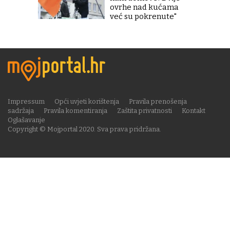
ovrhe nad kućama
već su pokrenute"
Impressum
Opći uvjeti korištenja
Pravila prenošenja
sadržaja
Pravila komentiranja
Zaštita privatnosti
Kontakt
Oglašavanje
Copyright © Mojportal 2020. Sva prava pridržana.