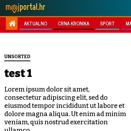
AKTUALNO
CRNA KRONIKA
SPORT
M
UNSORTED
test 1
Lorem ipsum dolor sit amet,
consectetur adipiscing elit, sed do
eiusmod tempor incididunt ut labore et
dolore magna aliqua. Ut enim ad minim
veniam, quis nostrud exercitation
ullamco.