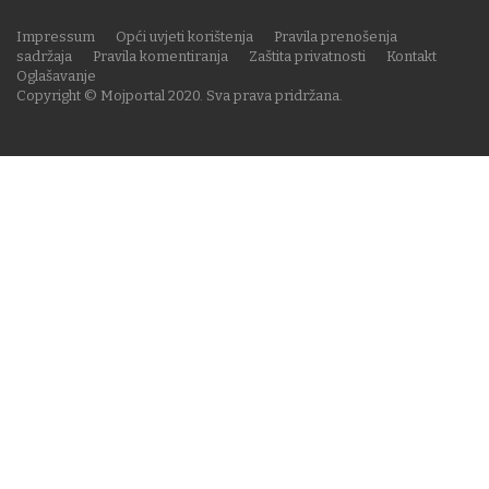
Impressum
Opći uvjeti korištenja
Pravila prenošenja
sadržaja
Pravila komentiranja
Zaštita privatnosti
Kontakt
Oglašavanje
Copyright © Mojportal 2020. Sva prava pridržana.