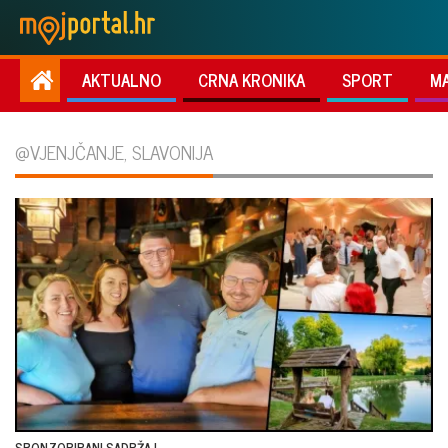
AKTUALNO
CRNA KRONIKA
SPORT
M
@VJENJČANJE, SLAVONIJA
SPONZORIRANI SADRŽAJ