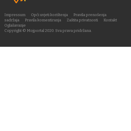
Impressum
Opći uvjeti korištenja
Pravila prenošenja
sadržaja
Pravila komentiranja
Zaštita privatnosti
Kontakt
Oglašavanje
Copyright © Mojportal 2020. Sva prava pridržana.