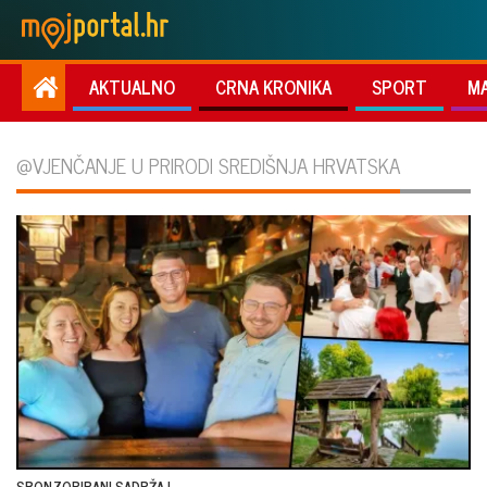
AKTUALNO
CRNA KRONIKA
SPORT
M
@VJENČANJE U PRIRODI SREDIŠNJA HRVATSKA
SPONZORIRANI SADRŽAJ