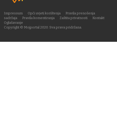
Impressum
Opći uvjeti korištenja
Pravila prenošenja
sadržaja
Pravila komentiranja
Zaštita privatnosti
Kontakt
Oglašavanje
Copyright © Mojportal 2020. Sva prava pridržana.