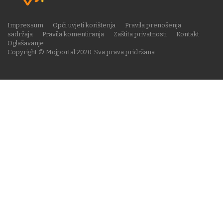
Impressum
Opći uvjeti korištenja
Pravila prenošenja
sadržaja
Pravila komentiranja
Zaštita privatnosti
Kontakt
Oglašavanje
Copyright © Mojportal 2020. Sva prava pridržana.