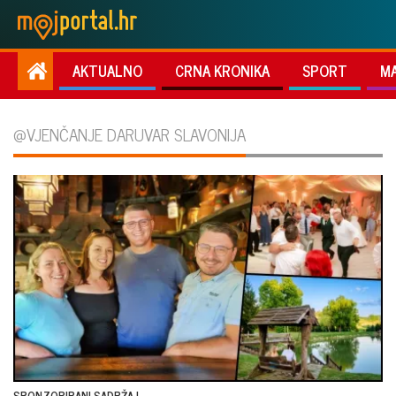
AKTUALNO
CRNA KRONIKA
SPORT
M
@VJENČANJE DARUVAR SLAVONIJA
SPONZORIRANI SADRŽAJ