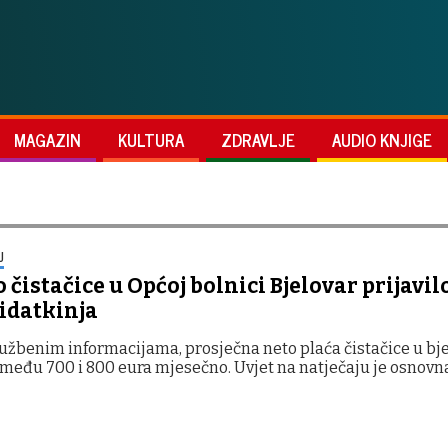
MAGAZIN
KULTURA
ZDRAVLJE
AUDIO KNJIGE
J
 čistačice u Općoj bolnici Bjelovar prijavil
idatkinja
žbenim informacijama, prosječna neto plaća čistačice u bj
između 700 i 800 eura mjesečno. Uvjet na natječaju je osnovn