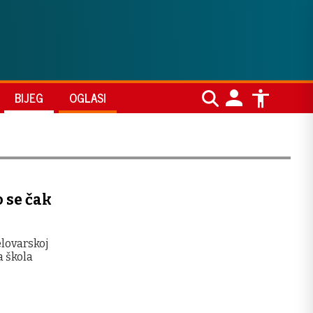
BIJEG
OGLASI
o se čak
elovarskoj
a škola