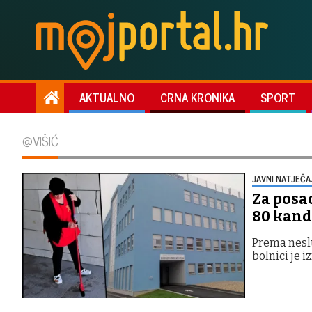
AKTUALNO
CRNA KRONIKA
SPORT
@VIŠIĆ
JAVNI NATJEČA
Za posao
80 kand
Prema neslu
bolnici je 