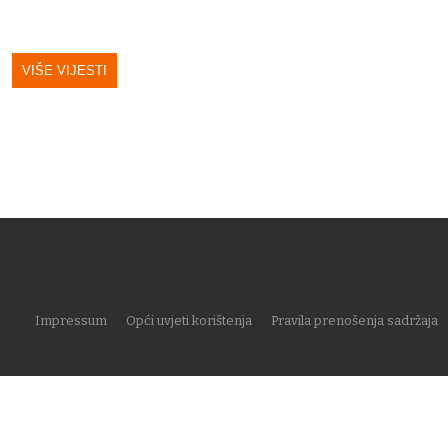
VIŠE VIJESTI
Impressum
Opći uvjeti korištenja
Pravila prenošenja sadržaja