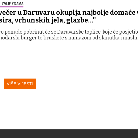
 ZVIJEZDAMA
večer u Daruvaru okuplja najbolje domaće 
i sira, vrhunskih jela, glazbe…''
ro ponude pobrinut će se Daruvarske toplice, koje će posjeti
nodarski burger te bruskete s namazom od slanutka i masli
VIŠE VIJESTI