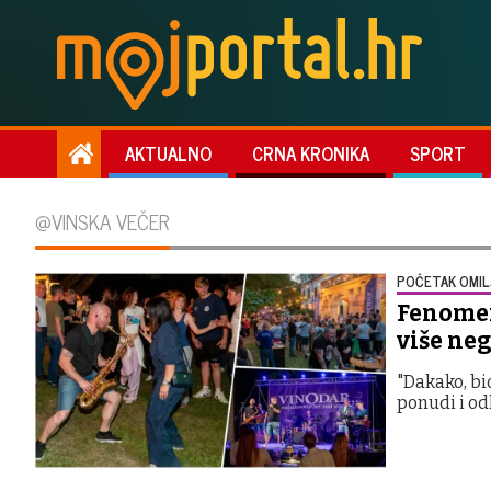
AKTUALNO
CRNA KRONIKA
SPORT
@VINSKA VEČER
POČETAK OMIL
Fenomen
više ne
"Dakako, bio
ponudi i odl