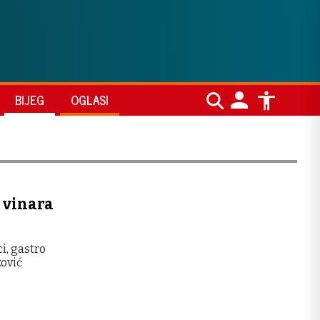
BIJEG
OGLASI
 vinara
ci, gastro
ković