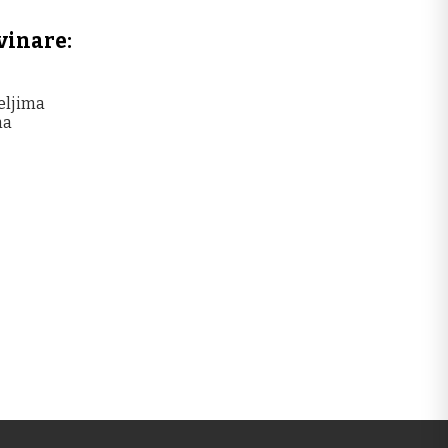
vinare:
teljima
na