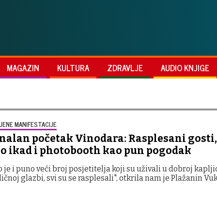
MAGAZIN
KULTURA
ZDRAVLJE
AUDIO KNJIGE
JENE MANIFESTACIJE
alan početak Vinodara: Rasplesani gosti,
go ikad i photobooth kao pun pogodak
 je i puno veći broj posjetitelja koji su uživali u dobroj kaplji
ičnoj glazbi, svi su se rasplesali", otkrila nam je Plažanin Vu