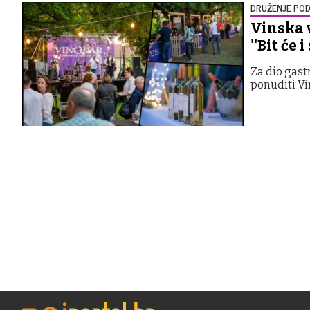
DRUŽENJE POD
Vinska 
''Bit će 
Za dio gast
ponuditi Vi