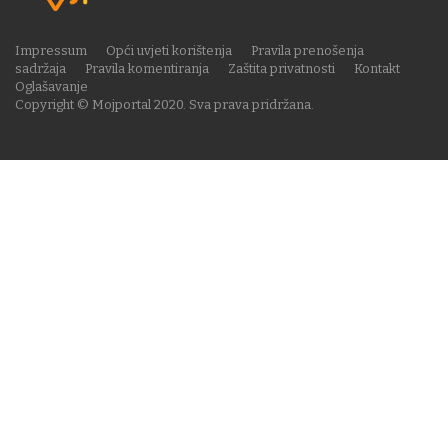
Impressum
Opći uvjeti korištenja
Pravila prenošenja
sadržaja
Pravila komentiranja
Zaštita privatnosti
Kontakt
Oglašavanje
Copyright © Mojportal 2020. Sva prava pridržana.