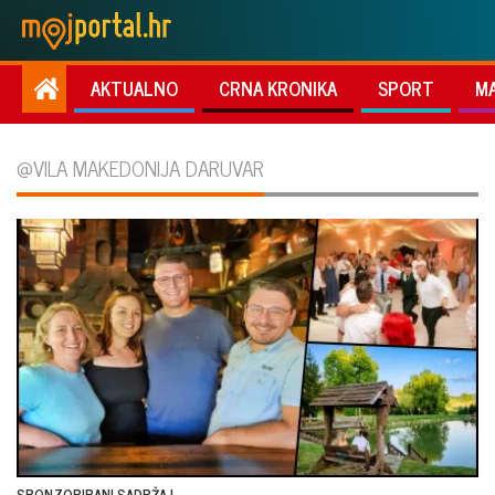
AKTUALNO
CRNA KRONIKA
SPORT
M
@VILA MAKEDONIJA DARUVAR
SPONZORIRANI SADRŽAJ