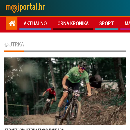
AKTUALNO
CRNA KRONIKA
SPORT
M
@UTRKA
ATRAKTIVNA UTRKA IZNAD PAKRACA