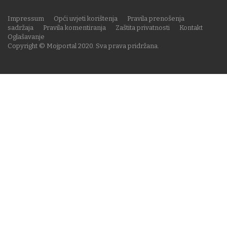
Impressum
Opći uvjeti korištenja
Pravila prenošenja
sadržaja
Pravila komentiranja
Zaštita privatnosti
Kontakt
Oglašavanje
Copyright © Mojportal 2020. Sva prava pridržana.