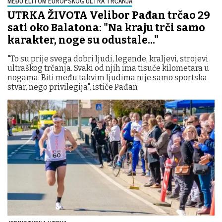
MEĐU ELITOM EUROPSKOG ULTRA TRČANJA
UTRKA ŽIVOTA Velibor Pađan trčao 29
sati oko Balatona: "Na kraju trči samo
karakter, noge su odustale..."
"To su prije svega dobri ljudi, legende, kraljevi, strojevi
ultraškog trčanja. Svaki od njih ima tisuće kilometara u
nogama. Biti među takvim ljudima nije samo sportska
stvar, nego privilegija", ističe Pađan