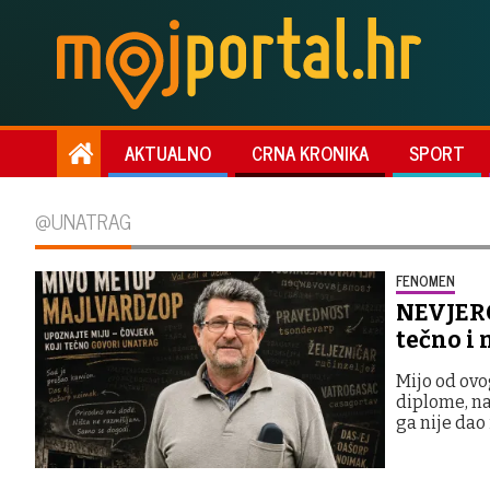
AKTUALNO
CRNA KRONIKA
SPORT
@UNATRAG
FENOMEN
NEVJERO
tečno i
Mijo od ovo
diplome, na
ga nije dao