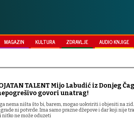
MAGAZIN
KULTURA
ZDRAVLJE
AUDIO KNJIGE
JATAN TALENT Mijo Labudić iz Donjeg Čag
 nepogrešivo govori unatrag!
ga nema ništa što bi, barem, mogao uokviriti i objesiti na zi
grade ni potvrde. Ima samo prazne džepove i dar koji nije tra
 i nitko ne može oduzeti