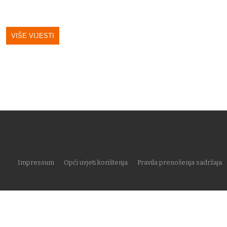
VIŠE VIJESTI
Impressum
Opći uvjeti korištenja
Pravila prenošenja sadržaja