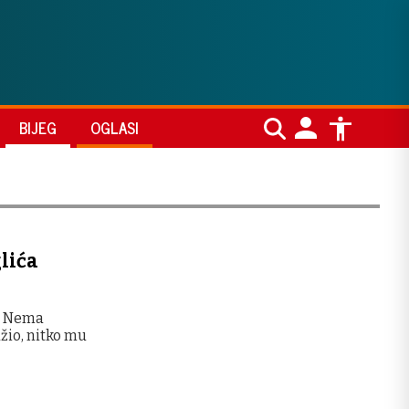
BIJEG
OGLASI
lića
d. Nema
žio, nitko mu