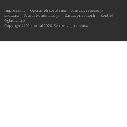
Impressum
Opći uvjeti korištenja
Pravila prenošenja
sadržaja
Pravila komentiranja
Zaštita privatnosti
Kontakt
Oglašavanje
Copyright © Mojportal 2020. Sva prava pridržana.