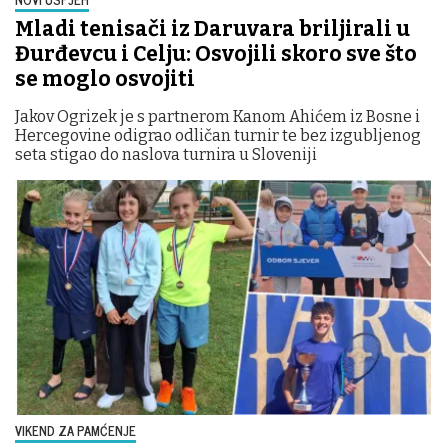
Mladi tenisači iz Daruvara briljirali u
Đurđevcu i Celju: Osvojili skoro sve što
se moglo osvojiti
Jakov Ogrizek je s partnerom Kanom Ahićem iz Bosne i
Hercegovine odigrao odličan turnir te bez izgubljenog
seta stigao do naslova turnira u Sloveniji
VIKEND ZA PAMĆENJE