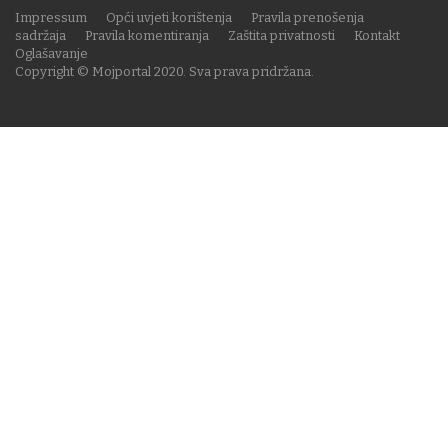
Impressum
Opći uvjeti korištenja
Pravila prenošenja
sadržaja
Pravila komentiranja
Zaštita privatnosti
Kontakt
Oglašavanje
Copyright © Mojportal 2020. Sva prava pridržana.