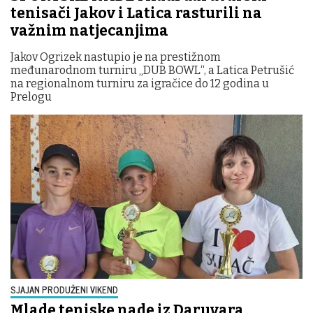
tenisači Jakov i Latica rasturili na
važnim natjecanjima
Jakov Ogrizek nastupio je na prestižnom
međunarodnom turniru „DUB BOWL“, a Latica Petrušić
na regionalnom turniru za igračice do 12 godina u
Prelogu
SJAJAN PRODUŽENI VIKEND
Mlade teniske nade iz Daruvara