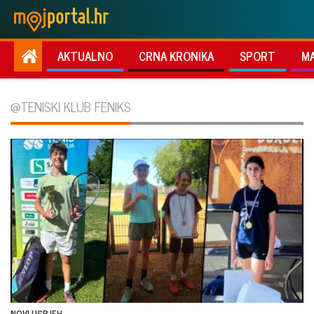
AKTUALNO
CRNA KRONIKA
SPORT
M
@TENISKI KLUB FENIKS
NOVI USPJEH