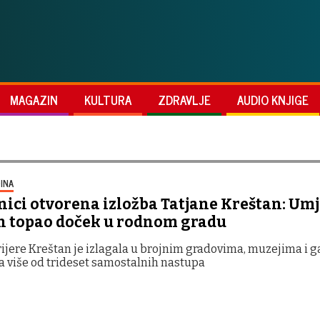
MAGAZIN
KULTURA
ZDRAVLJE
AUDIO KNJIGE
INA
nici otvorena izložba Tatjane Kreštan: Umj
n topao doček u rodnom gradu
ijere Kreštan je izlagala u brojnim gradovima, muzejima i g
a više od trideset samostalnih nastupa