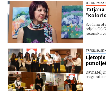
JEDINSTVENA 
Tatjana
"Koloris
Svečano ot
odjela OŠ G
jesensku v
TRADICIJA SE 
Ljetopis
punoljet
Ravnateljic
osigurati s