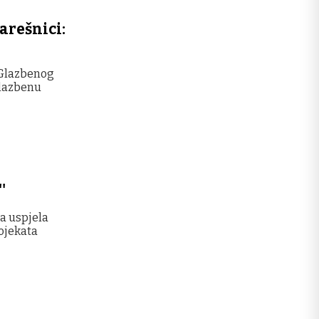
arešnici:
 Glazbenog
glazbenu
'
la uspjela
rojekata