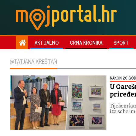
AKTUALNO
CRNA KRONIKA
SPORT
@TATJANA KREŠTAN
NAKON 20 GOD
U Gareš
priređe
Tijekom kar
iza sebe im