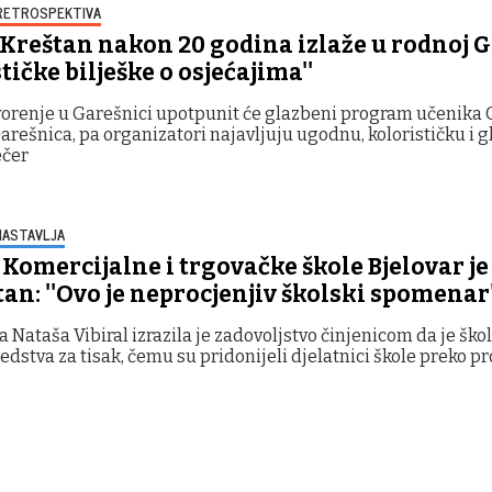
RETROSPEKTIVA
 Kreštan nakon 20 godina izlaže u rodnoj G
tičke bilješke o osjećajima''
vorenje u Garešnici upotpunit će glazbeni program učenika
arešnica, pa organizatori najavljuju ugodnu, kolorističku i 
ečer
NASTAVLJA
 Komercijalne i trgovačke škole Bjelovar je
an: ''Ovo je neprocjenjiv školski spomenar'
a Nataša Vibiral izrazila je zadovoljstvo činjenicom da je ško
redstva za tisak, čemu su pridonijeli djelatnici škole preko p