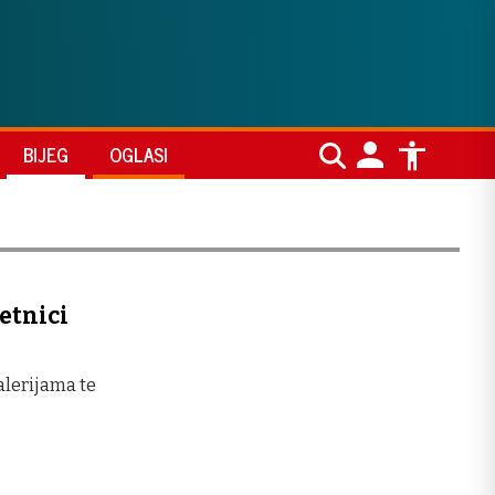
BIJEG
OGLASI
etnici
alerijama te