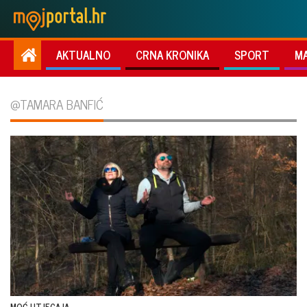
AKTUALNO
CRNA KRONIKA
SPORT
M
@TAMARA BANFIĆ
MOĆ UTJECAJA