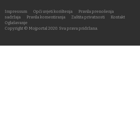
Impressum
Opći uvjeti korištenja
Pravila prenošenja
sadržaja
Pravila komentiranja
Zaštita privatnosti
Kontakt
Oglašavanje
Copyright © Mojportal 2020. Sva prava pridržana.