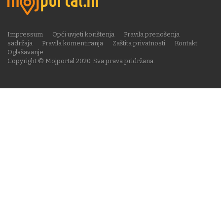
Impressum
Opći uvjeti korištenja
Pravila prenošenja
sadržaja
Pravila komentiranja
Zaštita privatnosti
Kontakt
Oglašavanje
Copyright © Mojportal 2020. Sva prava pridržana.