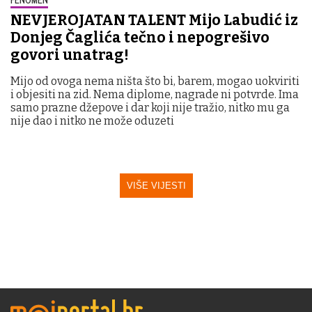
NEVJEROJATAN TALENT Mijo Labudić iz
Donjeg Čaglića tečno i nepogrešivo
govori unatrag!
Mijo od ovoga nema ništa što bi, barem, mogao uokviriti
i objesiti na zid. Nema diplome, nagrade ni potvrde. Ima
samo prazne džepove i dar koji nije tražio, nitko mu ga
nije dao i nitko ne može oduzeti
VIŠE VIJESTI