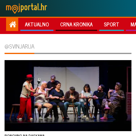
AKTUALNO
CRNA KRONIKA
SPORT
M
@SVINJARIJA
PONOVNO NA DASKAMA