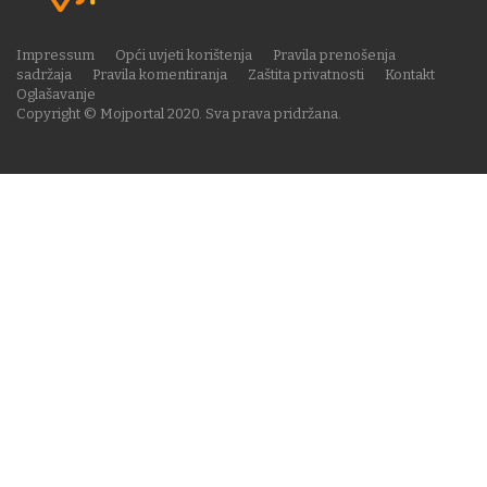
Impressum
Opći uvjeti korištenja
Pravila prenošenja
sadržaja
Pravila komentiranja
Zaštita privatnosti
Kontakt
Oglašavanje
Copyright © Mojportal 2020. Sva prava pridržana.