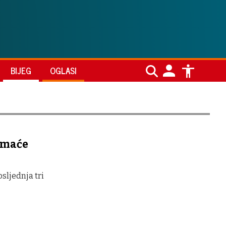
BIJEG
OGLASI
omaće
sljednja tri