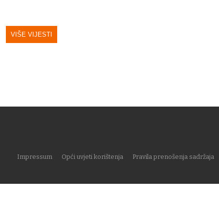
VIŠE VIJESTI
Impressum
Opći uvjeti korištenja
Pravila prenošenja sadržaja