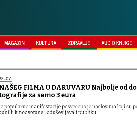
MAGAZIN
KULTURA
ZDRAVLJE
AUDIO KNJIGE
ASLOVI
 NAŠEG FILMA U DARUVARU Najbolje od d
ografije za samo 3 eura
e popularne manifestacije posvećeno je naslovima koji su po
punilli kinodvorane i oduševljavali publiku