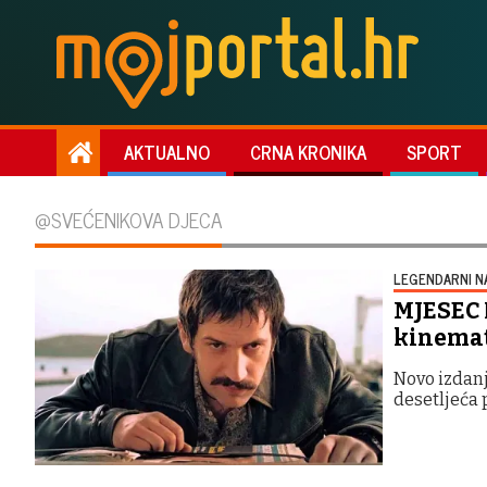
AKTUALNO
CRNA KRONIKA
SPORT
@SVEĆENIKOVA DJECA
LEGENDARNI N
MJESEC
kinemat
Novo izdanj
desetljeća 