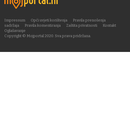
Impressum
Opći uvjeti korištenja
Pravila prenošenja
sadržaja
Pravila komentiranja
Zaštita privatnosti
Kontakt
Oglašavanje
Copyright © Mojportal 2020. Sva prava pridržana.