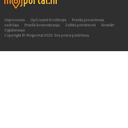
Impressum
Opći uvjeti korištenja
Pravila prenošenja
sadržaja
Pravila komentiranja
Zaštita privatnosti
Kontakt
Oglašavanje
Copyright © Mojportal 2020. Sva prava pridržana.