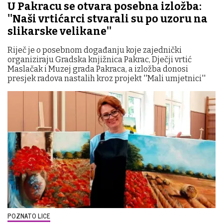
U Pakracu se otvara posebna izložba:
''Naši vrtićarci stvarali su po uzoru na
slikarske velikane''
Riječ je o posebnom događanju koje zajednički
organiziraju Gradska knjižnica Pakrac, Dječji vrtić
Maslačak i Muzej grada Pakraca, a izložba donosi
presjek radova nastalih kroz projekt ''Mali umjetnici''
POZNATO LICE