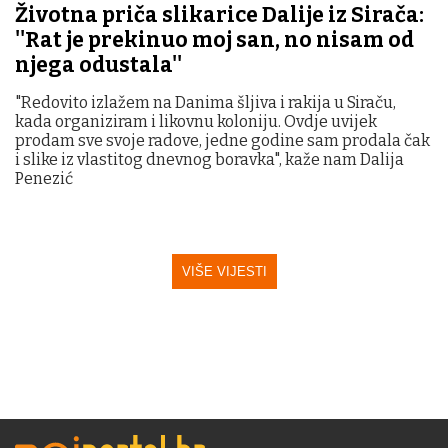
Životna priča slikarice Dalije iz Sirača:
''Rat je prekinuo moj san, no nisam od
njega odustala''
"Redovito izlažem na Danima šljiva i rakija u Siraču,
kada organiziram i likovnu koloniju. Ovdje uvijek
prodam sve svoje radove, jedne godine sam prodala čak
i slike iz vlastitog dnevnog boravka", kaže nam Dalija
Penezić
VIŠE VIJESTI