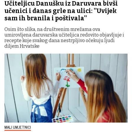
Učiteljicu Danušku iz Daruvara bivši
učenici i danas grle na ulici: ''Uvijek
sam ih branila i poštivala''
Osim što slika, na društvenim mrežama ova
umirovljena daruvarska učiteljica redovito objavljuje i
recepte koje svakog dana nestrpljivo očekuju ljudi
diljem Hrvatske
MALI UMJETNICI