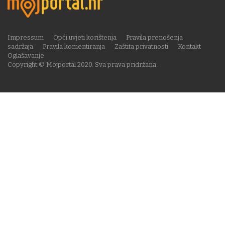
Impressum
Opći uvjeti korištenja
Pravila prenošenja
sadržaja
Pravila komentiranja
Zaštita privatnosti
Kontakt
Oglašavanje
Copyright © Mojportal 2020. Sva prava pridržana.